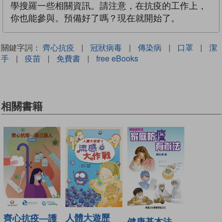
學搜羅一些相關資訊。請注意，在抗疫的工作上，
你也能參與。預備好了嗎？現在就開始了。
關鍵字詞：
齊心抗疫
|
冠狀病毒
|
傳染病
|
口罩
|
潔
手
|
疫苗
|
免費書
|
free eBooks
相關書籍
人體大遊歷
齊心抗疫—護