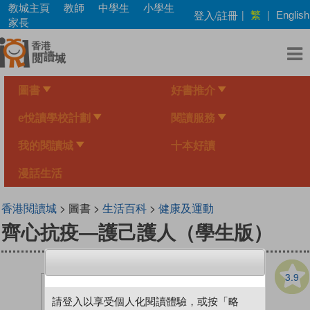
Skip
教城主頁
教師
中學生
小學生
繁
登入/註冊
|
|
English
to
家長
main
content
圖書
好書推介
e悅讀學校計劃
閱讀服務
我的閱讀城
十本好讀
漫話生活
香港閱讀城
> 圖書 >
生活百科
>
健康及運動
齊心抗疫—護己護人（學生版）
3.9
請登入以享受個人化閱讀體驗，或按「略