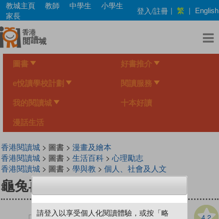
Skip
教城主頁
教師
中學生
小學生
繁
登入/註冊
|
|
English
to
家長
main
content
圖書
好書推介
e悅讀學校計劃
閱讀服務
我的閱讀城
十本好讀
漫話生活
香港閱讀城
> 圖書 >
漫畫及繪本
香港閱讀城
> 圖書 >
生活百科
>
心理勵志
香港閱讀城
> 圖書 >
學與教
>
個人、社會及人文
龜兔再賽跑
請登入以享受個人化閱讀體驗，或按「略
4.2