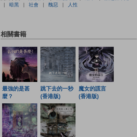
|
暗黑
|
社會
|
醜惡
|
人性
相關書籍
最強的是甚
跳下去的一秒
魔女的謊言
麼？
(香港版)
(香港版)