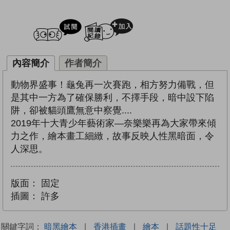
試閲
加入閱讀紀錄
內容簡介
作者簡介
動物界盛事！龜兔再一次賽跑，相方努力備戰，但
是其中一方為了確保勝利，不擇手段，暗中設下陷
阱，卻被貓頭鷹無意中察覺....
2019年十大青少年藝術家—奈樂樂再為大家帶來傾
力之作，繪本畫工細緻，故事反映人性黑暗面，令
人深思。
版面：
固定
插圖：
許多
關鍵字詞：
暗黑繪本
|
香港插畫
|
繪本
|
話題性十足