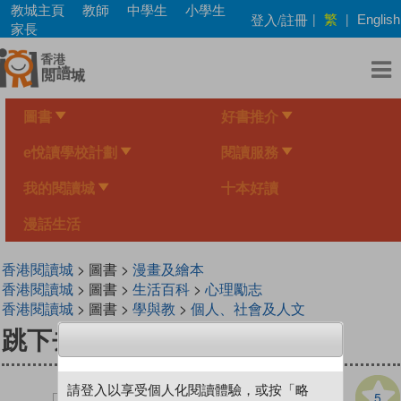
Skip
教城主頁
教師
中學生
小學生
繁
登入/註冊
|
|
English
to
家長
main
content
圖書
好書推介
e悅讀學校計劃
閱讀服務
我的閱讀城
十本好讀
漫話生活
香港閱讀城
> 圖書 >
漫畫及繪本
香港閱讀城
> 圖書 >
生活百科
>
心理勵志
香港閱讀城
> 圖書 >
學與教
>
個人、社會及人文
跳下去的一秒 (香港版)
請登入以享受個人化閱讀體驗，或按「略
5