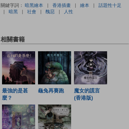
關鍵字詞：
暗黑繪本
|
香港插畫
|
繪本
|
話題性十足
|
暗黑
|
社會
|
醜惡
|
人性
相關書籍
最強的是甚
龜兔再賽跑
魔女的謊言
麼？
(香港版)