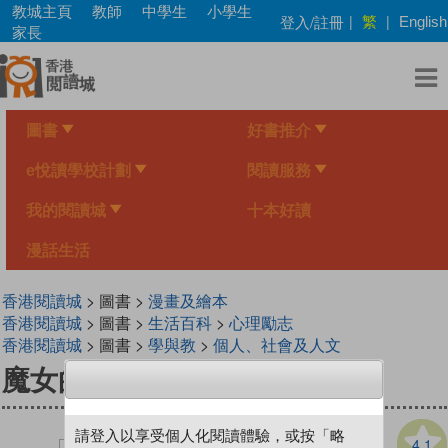
Skip
教城主頁
教師
中學生
小學生
繁
登入/註冊
|
|
English
to
家長
main
content
圖書
好書推介
e悅讀學校計劃
閱讀服務
我的閱讀城
十本好讀
漫話生活
香港閱讀城
> 圖書 >
漫畫及繪本
香港閱讀城
> 圖書 >
生活百科
>
心理勵志
香港閱讀城
> 圖書 >
學與教
>
個人、社會及人文
魔女的謊言 (香港版)
請登入以享受個人化閱讀體驗，或按「略
4.1