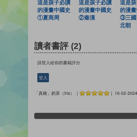
這是孩子必讀
這是孩
這是孩子必讀
的漫畫中國史
的漫畫
的漫畫中國史
②秦漢
③三國
①夏商周
北朝
讀者書評
(2)
請登入給你的書籍評分
登入
「真豬」奶茶（Iris） |
| 16-02-202