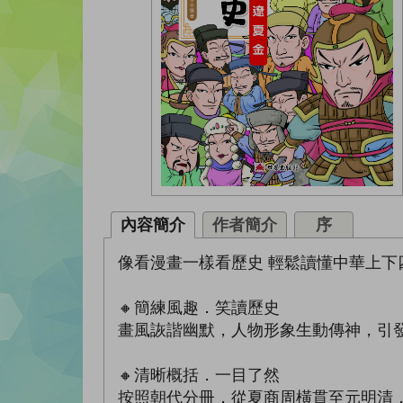
內容簡介
作者簡介
序
像看漫畫一樣看歷史 輕鬆讀懂中華上下
🔸簡練風趣．笑讀歷史
畫風詼諧幽默，人物形象生動傳神，引
🔸清晰概括．一目了然
按照朝代分冊，從夏商周橫貫至元明清