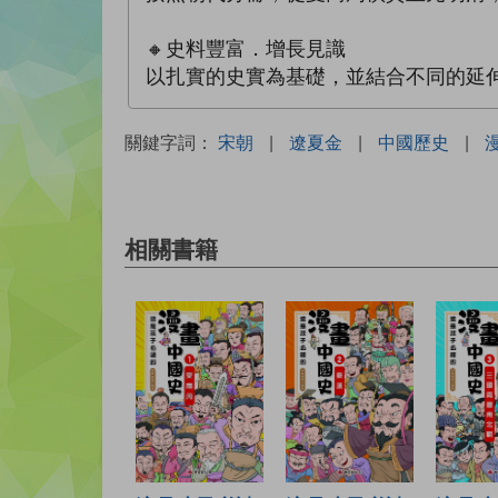
🔸史料豐富．增長見識
以扎實的史實為基礎，並結合不同的延
關鍵字詞：
宋朝
|
遼夏金
|
中國歷史
|
相關書籍