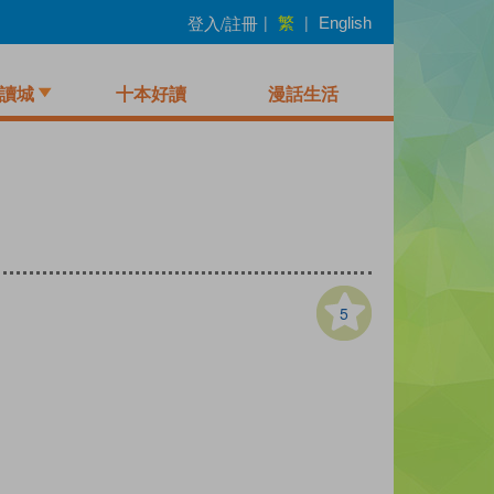
繁
登入/註冊
|
|
English
讀城
十本好讀
漫話生活
5