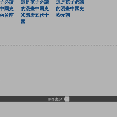
子必讀
這是孩子必讀
這是孩子必讀
中國史
的漫畫中國史
的漫畫中國史
兩晉南
⑥元朝
④隋唐五代十
國
4
更多書評
1