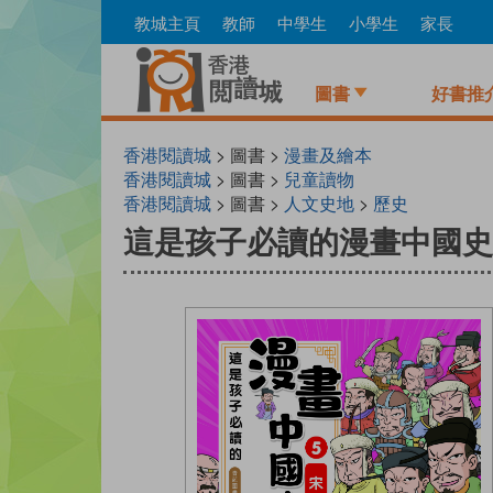
Skip
教城主頁
教師
中學生
小學生
家長
to
main
content
圖書
好書推
香港閱讀城
> 圖書 >
漫畫及繪本
香港閱讀城
> 圖書 >
兒童讀物
香港閱讀城
> 圖書 >
人文史地
>
歷史
這是孩子必讀的漫畫中國史