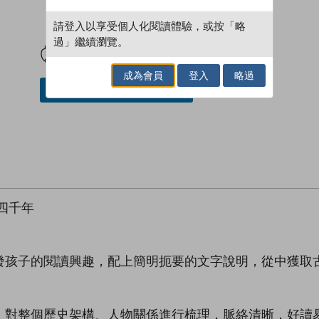
請登入以享受個人化閱讀體驗，或按「略
試閲
加入閱讀紀錄
過」繼續瀏覽。
成為會員
登入
略過
借閱實體書
四千年
發孩子的閱讀興趣，配上簡明扼要的文字說明，從中獲取
，對整個歷史架構、人物關係進行梳理，脈絡清晰，好讀