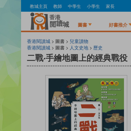
Skip
教城主頁
教師
中學生
小學生
家長
to
main
content
圖書
好書推介
香港閱讀城
> 圖書 >
兒童讀物
香港閱讀城
> 圖書 >
人文史地
>
歷史
二戰‧手繪地圖上的經典戰役