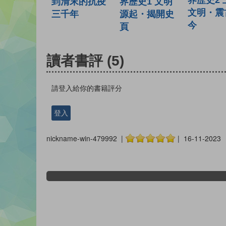
界歷史2 
界歷史1 文明
到清末的抗疫
文明・震
源起・揭開史
三千年
今
頁
讀者書評
(5)
請登入給你的書籍評分
登入
nickname-win-479992 |
| 16-11-2023