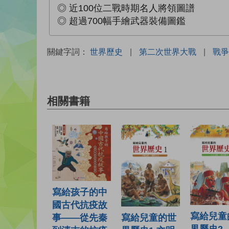
◎ 近100位二戰時期名人將領圖譜
◎ 超過700幅手繪武器裝備圖鑑
關鍵字詞：
世界歷史
|
第二次世界大戰
|
戰爭
相關書籍
寫給孩子的中
國古代抗疫故
寫給兒童
寫給兒童的世
事——從先秦