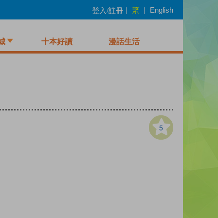
繁
登入/註冊
|
|
English
城
十本好讀
漫話生活
5