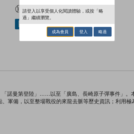
試閲
加入閱讀紀錄
請登入以享受個人化閱讀體驗，或按「略
過」繼續瀏覽。
借閱實體書
成為會員
登入
略過
、「諾曼第登陸」……以至「廣島、長崎原子彈事件」。
地點、軍備，以至整場戰役的來龍去脈等歷史資訊；利用極