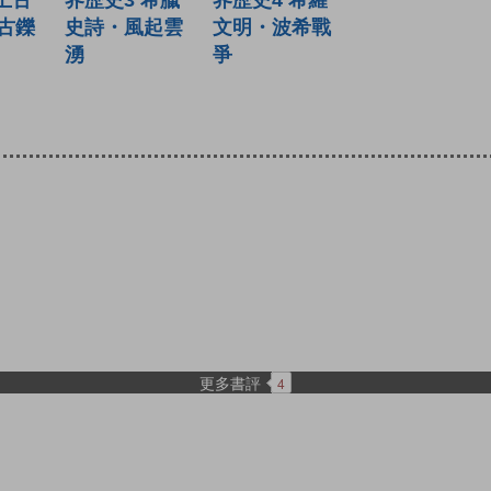
界歷史3 希臘
上古
界歷史4 希羅
史詩・風起雲
古鑠
文明・波希戰
湧
爭
更多書評
4