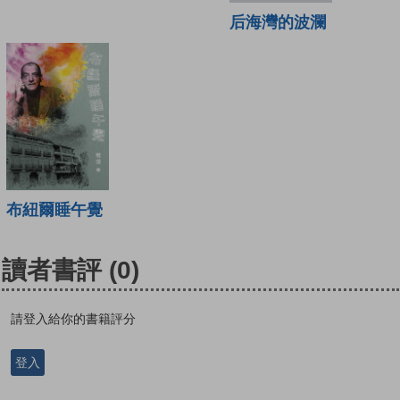
后海灣的波瀾
布紐爾睡午覺
讀者書評
(0)
請登入給你的書籍評分
登入