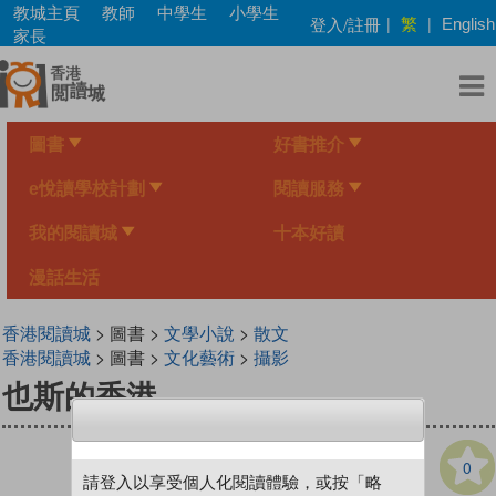
Skip
教城主頁
教師
中學生
小學生
繁
登入/註冊
|
|
English
to
家長
main
content
圖書
好書推介
e悅讀學校計劃
閱讀服務
我的閱讀城
十本好讀
漫話生活
香港閱讀城
> 圖書 >
文學小說
>
散文
香港閱讀城
> 圖書 >
文化藝術
>
攝影
也斯的香港
0
請登入以享受個人化閱讀體驗，或按「略