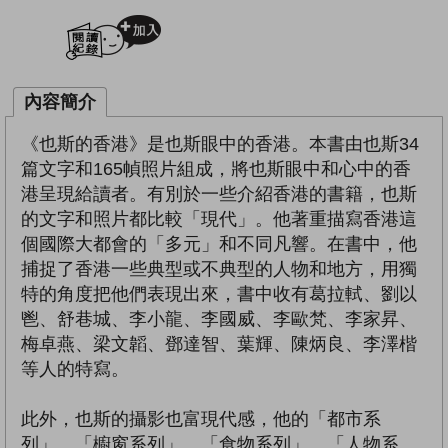
加入閱讀紀錄
內容簡介
《也斯的香港》是也斯眼中的香港。本書由也斯34
篇文字和165幀照片組成，將也斯眼中和心中的香
港呈現給讀者。有別於一些介紹香港的書籍，也斯
的文字和照片都比較「現代」。他著重描寫香港這
個國際大都會的「多元」和不同凡響。在書中，他
捕捉了香港一些典型或不典型的人物和地方，用獨
特的角度把他們表現出來，書中收有葛拉軾、劉以
鬯、舒巷城、李小龍、李國威、李歐梵、李家昇、
梅卓燕、梁文韜、鄧達智、葉輝、陳炳良、李澤楷
等人的特寫。
此外，也斯的攝影也富現代感，他的「都市系
列」、「櫥窗系列」、「食物系列」、「人物系