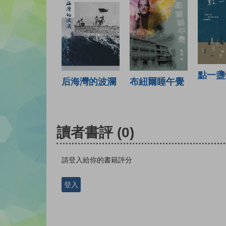
點一盞
布紐爾睡午覺
后海灣的波瀾
讀者書評
(0)
請登入給你的書籍評分
登入