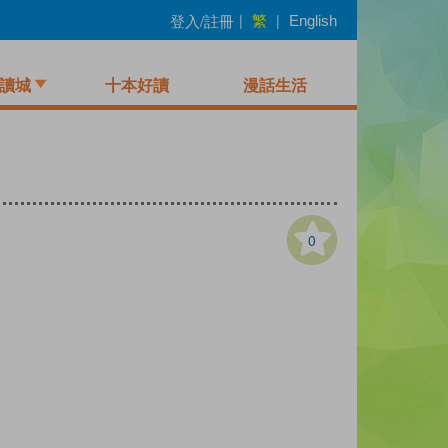
繁
登入/註冊
|
|
English
讀城
十本好讀
漫話生活
0