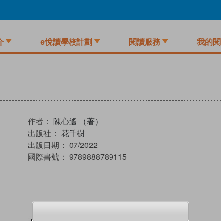
介
e悅讀學校計劃
閱讀服務
我的閱
作者：
陳心遙 （著）
出版社：
花千樹
出版日期：
07/2022
國際書號：
9789888789115
試閲
加入閱讀紀錄