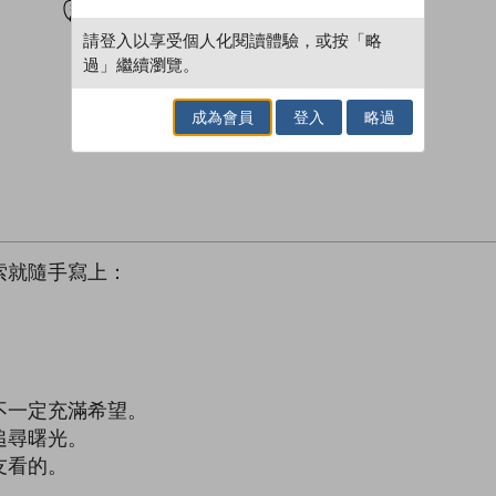
請登入以享受個人化閱讀體驗，或按「略
過」繼續瀏覽。
成為會員
登入
略過
索就隨手寫上：
不一定充滿希望。
追尋曙光。
友看的。