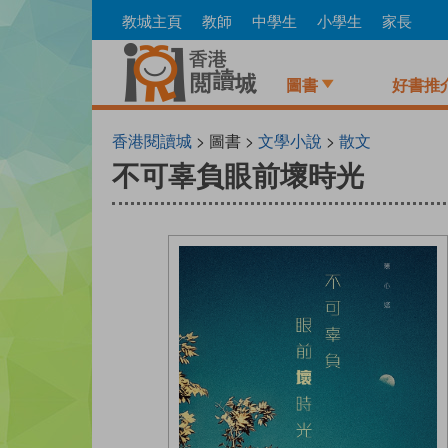
Skip
教城主頁
教師
中學生
小學生
家長
to
main
content
圖書
好書推
香港閱讀城
> 圖書 >
文學小說
>
散文
不可辜負眼前壞時光