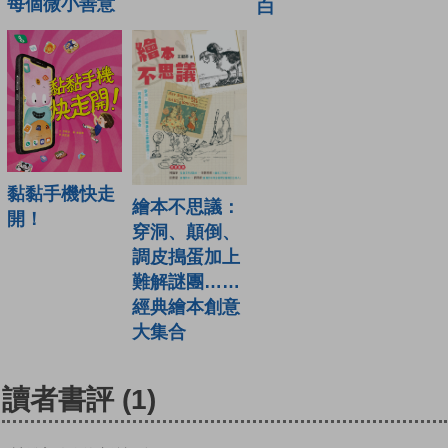
每個微小善意
白
黏黏手機快走
繪本不思議：
開！
穿洞、顛倒、
調皮搗蛋加上
難解謎團……
經典繪本創意
大集合
讀者書評
(1)