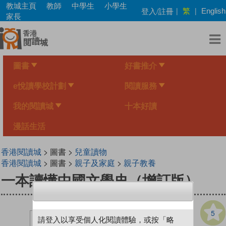
Skip
教城主頁
教師
中學生
小學生
繁
登入/註冊
|
|
English
to
家長
main
content
圖書
好書推介
e悅讀學校計劃
閱讀服務
我的閱讀城
十本好讀
漫話生活
香港閱讀城
> 圖書 >
兒童讀物
香港閱讀城
> 圖書 >
親子及家庭
>
親子教養
一本讀懂中國文學史（增訂版）
5
請登入以享受個人化閱讀體驗，或按「略