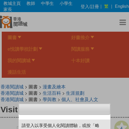
Skip
教城主頁
教師
中學生
小學生
繁
登入/註冊
|
|
English
to
家長
main
content
圖書
好書推介
e悅讀學校計劃
閱讀服務
我的閱讀城
十本好讀
漫話生活
香港閱讀城
> 圖書 >
漫畫及繪本
香港閱讀城
> 圖書 >
生活百科
>
生涯規劃
香港閱讀城
> 圖書 >
學與教
>
個人、社會及人文
Visit a Rainforest
請登入以享受個人化閱讀體驗，或按「略
4