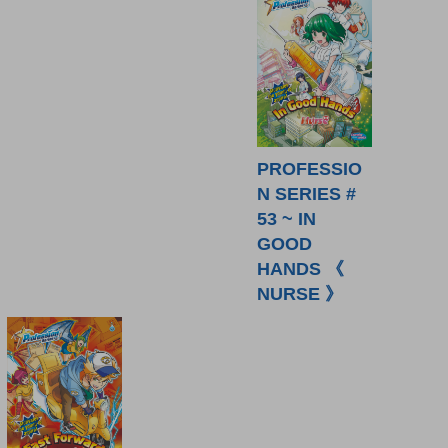
PROFESSIO
N SERIES #
53 ~ IN
GOOD
HANDS 《
NURSE 》