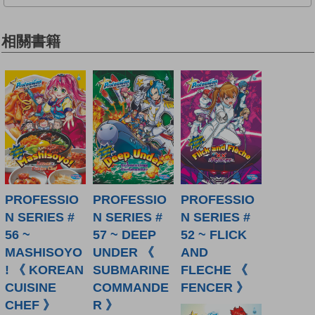
相關書籍
PROFESSIO
PROFESSIO
PROFESSIO
N SERIES #
N SERIES #
N SERIES #
56 ~
57 ~ DEEP
52 ~ FLICK
MASHISOYO
UNDER 《
AND
! 《 KOREAN
SUBMARINE
FLECHE 《
CUISINE
COMMANDE
FENCER 》
CHEF 》
R 》