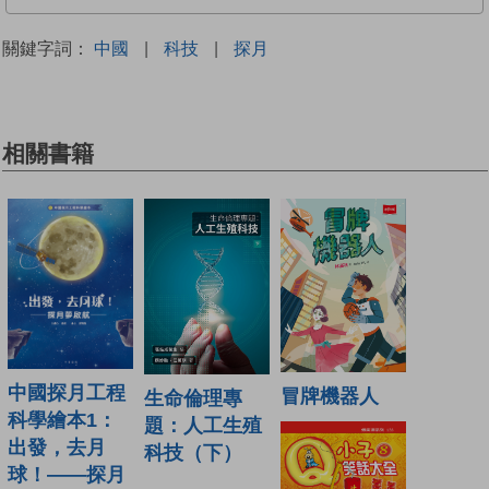
關鍵字詞：
中國
|
科技
|
探月
相關書籍
中國探月工程
冒牌機器人
生命倫理專
科學繪本1：
題：人工生殖
出發，去月
科技（下）
球！——探月