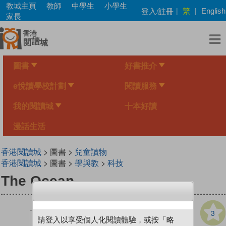
Skip
教城主頁
教師
中學生
小學生
繁
登入/註冊
|
|
English
to
家長
main
content
圖書
好書推介
e悅讀學校計劃
閱讀服務
我的閱讀城
十本好讀
漫話生活
香港閱讀城
> 圖書 >
兒童讀物
香港閱讀城
> 圖書 >
學與教
>
科技
The Ocean
3
請登入以享受個人化閱讀體驗，或按「略