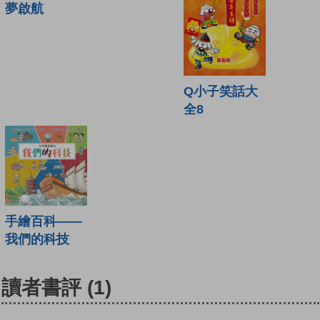
夢啟航
Q小子笑話大
全8
手繪百科——
我們的科技
讀者書評
(1)