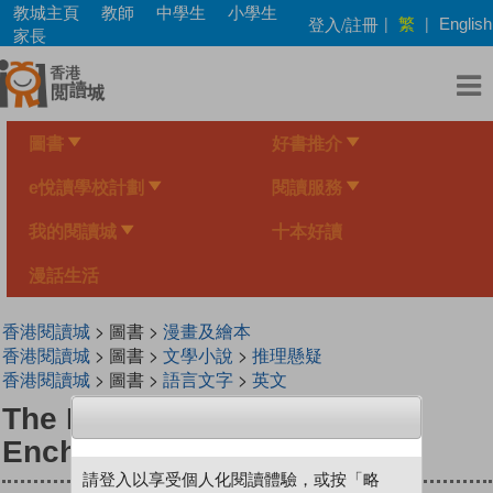
Skip
教城主頁
教師
中學生
小學生
繁
登入/註冊
|
|
English
to
家長
main
content
圖書
好書推介
e悅讀學校計劃
閱讀服務
我的閱讀城
十本好讀
漫話生活
香港閱讀城
> 圖書 >
漫畫及繪本
香港閱讀城
> 圖書 >
文學小說
>
推理懸疑
香港閱讀城
> 圖書 >
語言文字
>
英文
The Fairy and the Broken
Enchantment
請登入以享受個人化閱讀體驗，或按「略