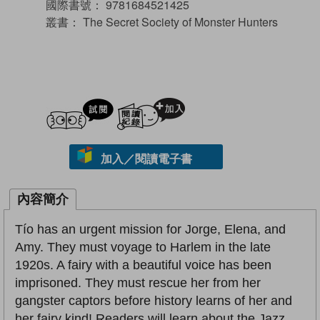
國際書號：
9781684521425
叢書：
The Secret Society of Monster Hunters
試閲
加入閱讀紀錄
加入／閱讀電子書
內容簡介
Tío has an urgent mission for Jorge, Elena, and
Amy. They must voyage to Harlem in the late
1920s. A fairy with a beautiful voice has been
imprisoned. They must rescue her from her
gangster captors before history learns of her and
her fairy kind! Readers will learn about the Jazz