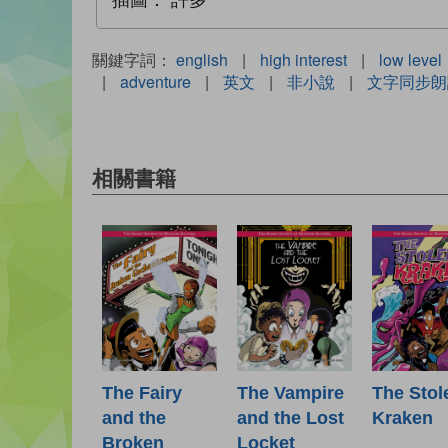
插圖：
許多
關鍵字詞：
english
|
high interest
|
low level
|
adventure
|
英文
|
非小說
|
文字同步朗
相關書籍
The Fairy
The Vampire
The Stol
and the
and the Lost
Kraken
Broken
Locket