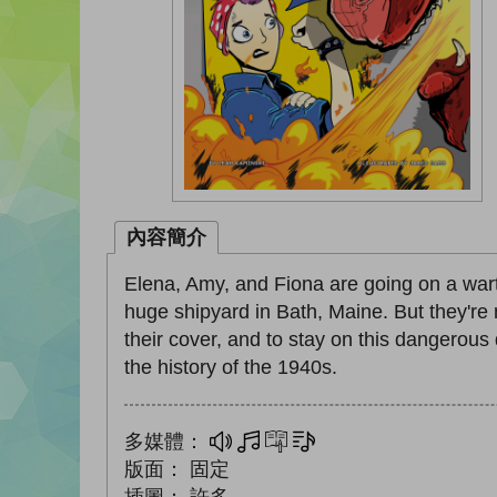
內容簡介
Elena, Amy, and Fiona are going on a war
huge shipyard in Bath, Maine. But they're 
their cover, and to stay on this dangerous 
the history of the 1940s.
多媒體：
多媒體
互動練習
文字同步朗讀
版面：
固定