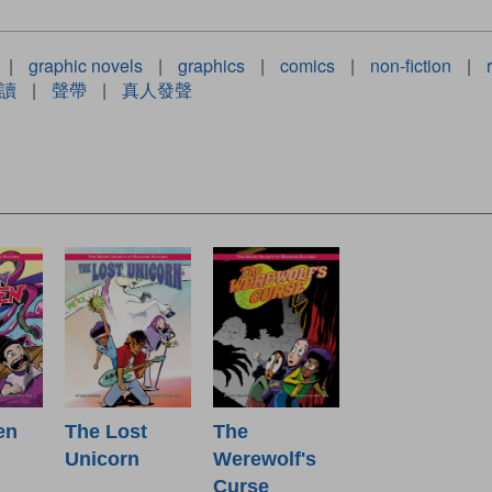
|
graphic novels
|
graphics
|
comics
|
non-fiction
|
讀
|
聲帶
|
真人發聲
en
The Lost
The
Unicorn
Werewolf's
Curse