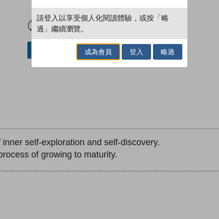
試閲
加入閱讀紀錄
請登入以享受個人化閱讀體驗，或按「略
過」繼續瀏覽。
加入／閱讀電子書
成為會員
登入
略過
inner self-exploration and self-discovery.
ocess of growing to maturity.