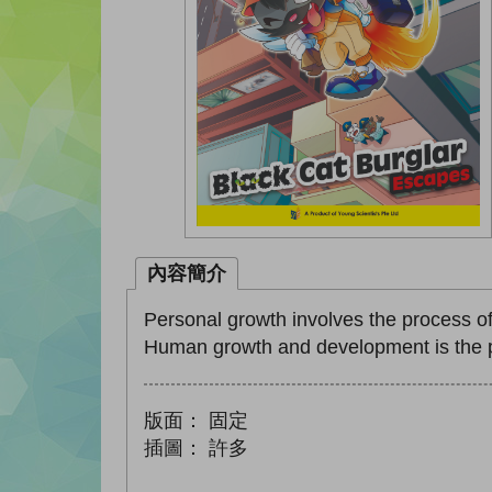
內容簡介
Personal growth involves the process of 
Human growth and development is the pr
版面：
固定
插圖：
許多