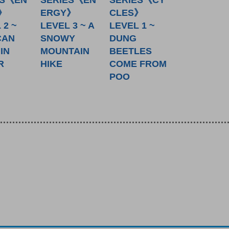
》
ERGY》
CLES》
 2 ~
LEVEL 3 ~ A
LEVEL 1 ~
CAN
SNOWY
DUNG
IN
MOUNTAIN
BEETLES
R
HIKE
COME FROM
POO