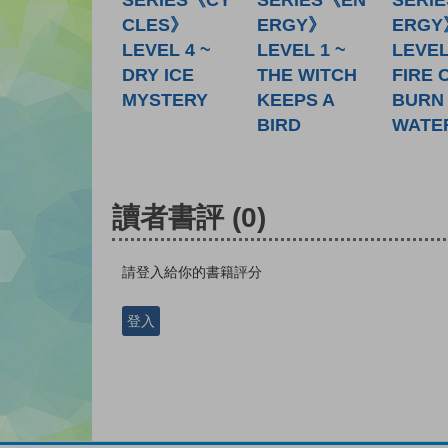
CLES》
ERGY》
ERGY
LEVEL 4 ~
LEVEL 1 ~
LEVEL
DRY ICE
THE WITCH
FIRE 
MYSTERY
KEEPS A
BURN 
BIRD
WATE
讀者書評
(0)
請登入給你的書籍評分
登入