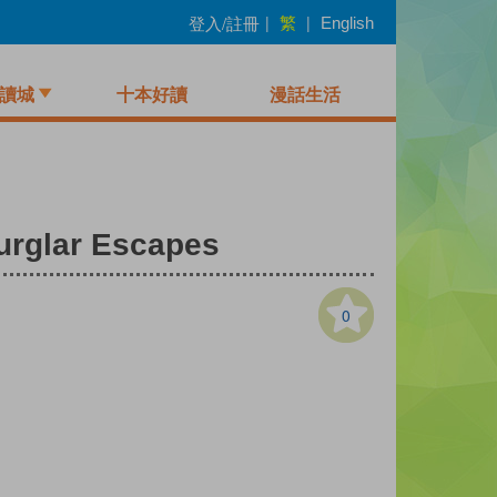
繁
登入/註冊
|
|
English
讀城
十本好讀
漫話生活
Burglar Escapes
0