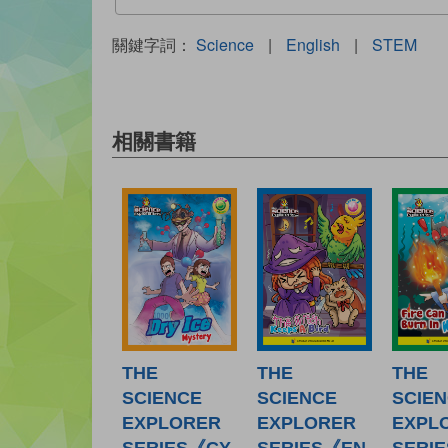
關鍵字詞：
Science
|
English
|
STEM
相關書籍
THE
THE
THE
SCIENCE
SCIENCE
SCIE
EXPLORER
EXPLORER
EXPL
SERIES《CY
SERIES《EN
SERI