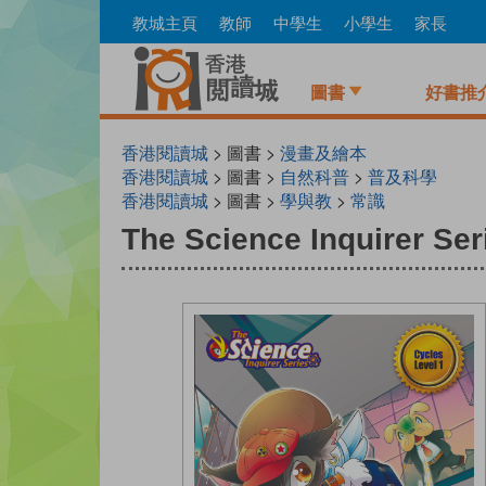
Skip
教城主頁
教師
中學生
小學生
家長
to
main
content
圖書
好書推
香港閱讀城
> 圖書 >
漫畫及繪本
香港閱讀城
> 圖書 >
自然科普
>
普及科學
香港閱讀城
> 圖書 >
學與教
>
常識
The Science Inquirer Ser