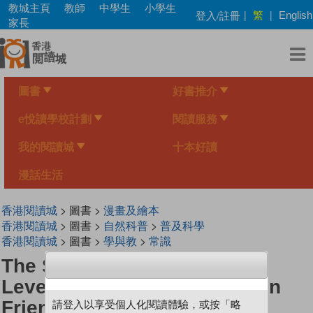
Skip
教城主頁
教師
中學生
小學生
繁
登入/註冊
|
|
English
to
家長
main
content
圖書
好書推介
e悅讀學校計劃
閱讀服務
我的閱讀城
十本好讀
漫話生活
香港閱讀城
> 圖書 >
漫畫及繪本
香港閱讀城
> 圖書 >
自然科普
>
普及科學
香港閱讀城
> 圖書 >
學與教
>
常識
The Science Inquirer Series
Level 2 (Diversity) ) - My Alien
Friends
請登入以享受個人化閱讀體驗，或按「略