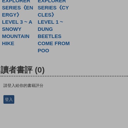
EXPLORER
EXPLORER
SERIES《EN
SERIES《CY
ERGY》
CLES》
LEVEL 3 ~ A
LEVEL 1 ~
SNOWY
DUNG
MOUNTAIN
BEETLES
HIKE
COME FROM
POO
讀者書評
(0)
請登入給你的書籍評分
登入