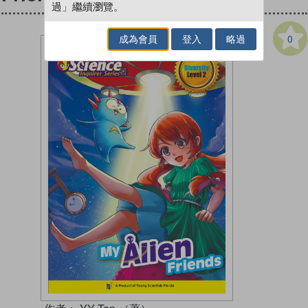
過」繼續瀏覽。
0
成為會員
登入
略過