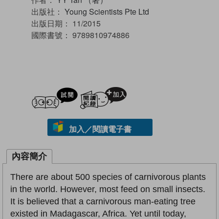
出版社：
Young Scientists Pte Ltd
出版日期：
11/2015
國際書號：
9789810974886
試閲
加入閱讀紀錄
加入／閱讀電子書
內容簡介
There are about 500 species of carnivorous plants
in the world. However, most feed on small insects.
It is believed that a carnivorous man-eating tree
existed in Madagascar, Africa. Yet until today,