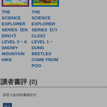
THE
THE
SCIENCE
SCIENCE
EXPLORER
EXPLORER
SERIES《EN
SERIES《CY
ERGY》
CLES》
LEVEL 3 ~ A
LEVEL 1 ~
SNOWY
DUNG
MOUNTAIN
BEETLES
HIKE
COME FROM
POO
讀者書評
(0)
請登入給你的書籍評分
登入