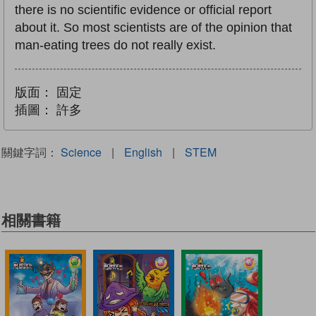
there is no scientific evidence or official report
about it. So most scientists are of the opinion that
man-eating trees do not really exist.
版面：
固定
插圖：
許多
關鍵字詞：
Science
|
English
|
STEM
相關書籍