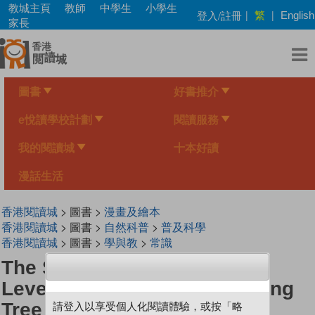
Skip
教城主頁
教師
中學生
小學生
繁
登入/註冊
|
|
English
to
家長
main
content
圖書
好書推介
e悅讀學校計劃
閱讀服務
我的閱讀城
十本好讀
漫話生活
香港閱讀城
> 圖書 >
漫畫及繪本
香港閱讀城
> 圖書 >
自然科普
>
普及科學
香港閱讀城
> 圖書 >
學與教
>
常識
The Science Inquirer Series
Level 3 (Diversity) - Man-eating
Tree
請登入以享受個人化閱讀體驗，或按「略