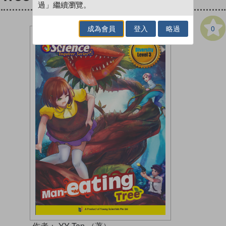
過」繼續瀏覽。
0
成為會員
登入
略過
作者：
YY Tan （著）