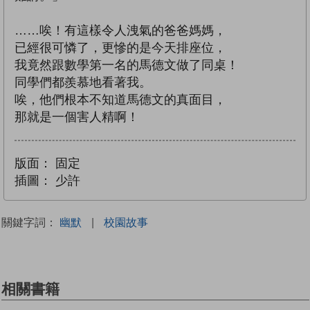
……唉！有這樣令人洩氣的爸爸媽媽，
已經很可憐了，更慘的是今天排座位，
我竟然跟數學第一名的馬德文做了同桌！
同學們都羨慕地看著我。
唉，他們根本不知道馬德文的真面目，
那就是一個害人精啊！
版面：
固定
插圖：
少許
關鍵字詞：
幽默
|
校園故事
相關書籍