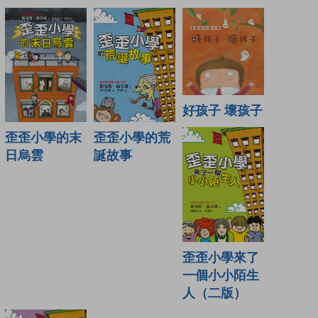
好孩子 壞孩子
歪歪小學的末
歪歪小學的荒
日烏雲
誕故事
歪歪小學來了
一個小小陌生
人（二版）