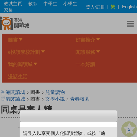
Skip
教城主頁
教師
中學生
小學生
繁
登入/註冊
|
|
English
to
家長
main
content
圖書
好書推介
e悅讀學校計劃
閱讀服務
我的閱讀城
十本好讀
漫話生活
香港閱讀城
> 圖書 >
兒童讀物
香港閱讀城
> 圖書 >
文學小說
>
青春校園
同桌是害人精
5
請登入以享受個人化閱讀體驗，或按「略