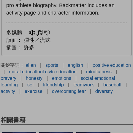
pro athlete biography. Backmatter includes an
activity page and character information.
多媒體：
多媒體
文字同步朗讀
版面：
彈性／流式
插圖：
許多
關鍵字詞：
alien
|
sports
|
english
|
positive education
|
moral educationl civic education
|
mindfulness
|
bravery
|
honesty
|
emotions
|
social emotional
learning
|
sel
|
friendship
|
teamwork
|
baseball
|
activity
|
exercise
|
overcoming fear
|
diversity
相關書籍