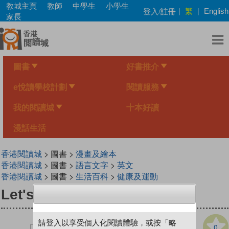
Skip
教城主頁
教師
中學生
小學生
繁
登入/註冊
|
|
English
to
家長
main
content
圖書
好書推介
e悅讀學校計劃
閱讀服務
我的閱讀城
十本好讀
漫話生活
香港閱讀城
> 圖書 >
漫畫及繪本
香港閱讀城
> 圖書 >
語言文字
>
英文
香港閱讀城
> 圖書 >
生活百科
>
健康及運動
Let's Play Ball
請登入以享受個人化閱讀體驗，或按「略
0