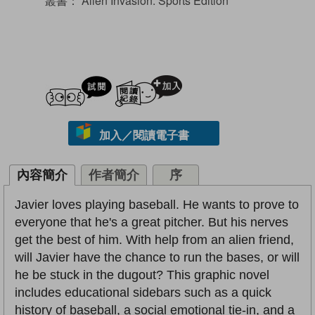
叢書：
Alien Invasion: Sports Edition
試閲
加入閱讀紀錄
加入／閱讀電子書
內容簡介
作者簡介
序
Javier loves playing baseball. He wants to prove to
everyone that he's a great pitcher. But his nerves
get the best of him. With help from an alien friend,
will Javier have the chance to run the bases, or will
he be stuck in the dugout? This graphic novel
includes educational sidebars such as a quick
history of baseball, a social emotional tie-in, and a