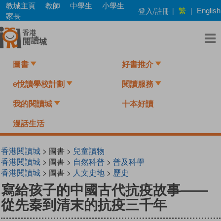
Skip
教城主頁
教師
中學生
小學生
繁
登入/註冊
|
|
English
to
家長
main
content
圖書
好書推介
e悅讀學校計劃
閱讀服務
我的閱讀城
十本好讀
漫話生活
香港閱讀城
> 圖書 >
兒童讀物
香港閱讀城
> 圖書 >
自然科普
>
普及科學
香港閱讀城
> 圖書 >
人文史地
>
歷史
寫給孩子的中國古代抗疫故事——
從先秦到清末的抗疫三千年