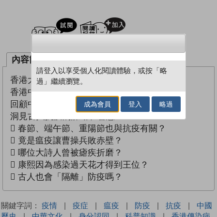
試閲
加入閱讀紀錄
內容簡介
作者簡介
請登入以享受個人化閱讀體驗，或按「略
香港大學醫學院孔繁毅教授
過」繼續瀏覽。
香港中文大學中醫學院梁晶博士 強力推薦
回顧中國過去三千年的疫症歷史
成為會員
登入
略過
洞見古人抗疫的謀略和智慧
 春節、端午節、重陽節也與抗疫有關？
 竟是瘟疫讓曹操兵敗赤壁？
 哪位大詩人曾被瘧疾折磨？
 康熙因為感染過天花才得到王位？
 古人也會「隔離」防疫嗎？
關鍵字詞：
疫情
|
疫症
|
瘟疫
|
防疫
|
抗疫
|
中國
歷史
|
中華文化
|
身分認同
|
科普知識
|
香港傳染病