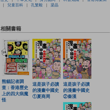
|
兒童百科
|
孔繁毅
|
梁晶
相關書籍
熊貓記者調
這是孩子必讀
這是孩子必讀
查：香港歷史
的漫畫中國史
的漫畫中國史
上的四大病魔
②秦漢
①夏商周
怪