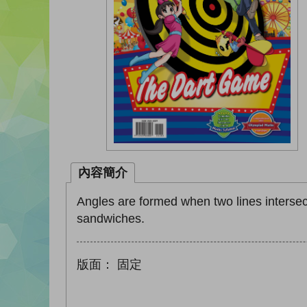
內容簡介
Angles are formed when two lines intersect
sandwiches.
版面：
固定