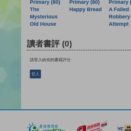
Primary (80)
Primary (80)
Primary 
Happy Bread
The
A Failed
Mysterious
Robbery
Old House
Attempt
讀者書評
(0)
請登入給你的書籍評分
登入