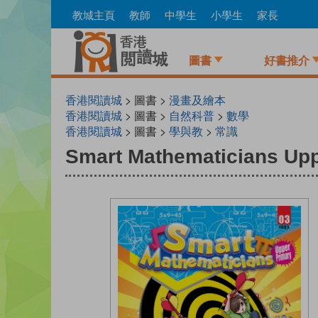
Skip
教城主頁
教師
中學生
小學生
家長
to
main
content
圖書
好書推介
香港閱讀城
> 圖書 >
漫畫及繪本
香港閱讀城
> 圖書 >
自然科普
>
數學
香港閱讀城
> 圖書 >
學與教
>
常識
Smart Mathematicians Upp