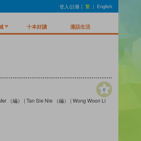
繁
登入/註冊
|
|
English
城
十本好讀
漫話生活
0
 Mei （編）
|
Tan Sie Nie （編）
|
Wong Woon Li