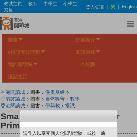
Skip
教城主頁
教師
中學生
小學生
繁
登入/註冊
|
|
English
to
家長
main
content
圖書
好書推介
e悅讀學校計劃
閱讀服務
我的閱讀城
十本好讀
漫話生活
香港閱讀城
> 圖書 >
漫畫及繪本
香港閱讀城
> 圖書 >
自然科普
>
數學
香港閱讀城
> 圖書 >
學與教
>
常識
Smart Mathematicians Upper
Primary-10 Who Is Stronger
請登入以享受個人化閱讀體驗，或按「略