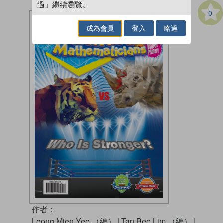
過」繼續瀏覽。
0
成為會員
登入
略過
作者：
Leong Mien Yee （編）
|
Tan Bee Lim （編）
|