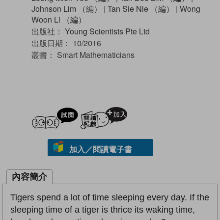
Johnson Lim （編）
|
Tan Sie Nie （編）
|
Wong
Woon Li （編）
出版社：
Young Scientists Pte Ltd
出版日期：
10/2016
叢書：
Smart Mathematicians
試閲
加入閱讀紀錄
加入／閱讀電子書
內容簡介
Tigers spend a lot of time sleeping every day. If the
sleeping time of a tiger is thrice its waking time,