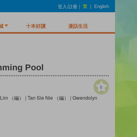
繁
登入/註冊
|
|
English
城
十本好讀
漫話生活
mming Pool
0
n Lim （編）
|
Tan Sie Nie （編）
|
Gwendolyn