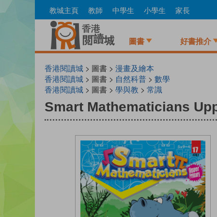
Skip
教城主頁
教師
中學生
小學生
家長
to
main
content
圖書
好書推介
香港閱讀城
> 圖書 >
漫畫及繪本
香港閱讀城
> 圖書 >
自然科普
>
數學
香港閱讀城
> 圖書 >
學與教
>
常識
Smart Mathematicians Upp