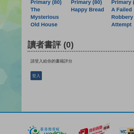
Primary (80)
Primary (80)
Primary 
Happy Bread
The
A Failed
Mysterious
Robbery
Old House
Attempt
讀者書評
(0)
請登入給你的書籍評分
登入