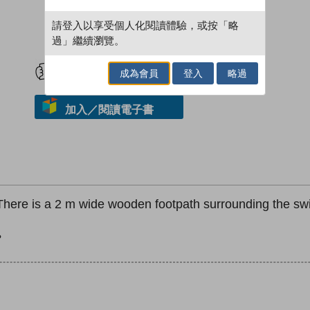
請登入以享受個人化閱讀體驗，或按「略
過」繼續瀏覽。
試閲
加入閱讀紀錄
成為會員
登入
略過
加入／閱讀電子書
 There is a 2 m wide wooden footpath surrounding the swi
?