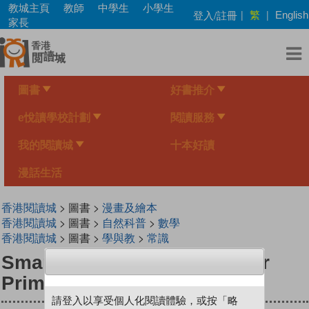
Skip
教城主頁
教師
中學生
小學生
繁
登入/註冊
|
|
English
to
家長
main
content
圖書
好書推介
e悅讀學校計劃
閱讀服務
我的閱讀城
十本好讀
漫話生活
香港閱讀城
> 圖書 >
漫畫及繪本
香港閱讀城
> 圖書 >
自然科普
>
數學
香港閱讀城
> 圖書 >
學與教
>
常識
Smart Mathematicians Upper
Primary-21 Pursuing A Thief
請登入以享受個人化閱讀體驗，或按「略