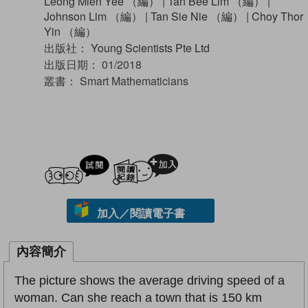
Leong Mien Yee （編）
|
Tan Bee Lim （編）
|
Johnson Lim （編）
|
Tan Sie Nie （編）
|
Choy Thor
Yin （編）
出版社：
Young Scientists Pte Ltd
出版日期：
01/2018
叢書：
Smart Mathematicians
試閲
加入閱讀紀錄
加入／閱讀電子書
內容簡介
The picture shows the average driving speed of a
woman. Can she reach a town that is 150 km