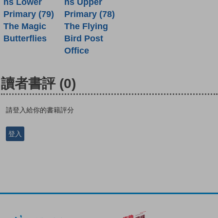
ns Lower
ns Upper
Primary (79)
Primary (78)
The Magic
The Flying
Butterflies
Bird Post
Office
讀者書評
(0)
請登入給你的書籍評分
登入