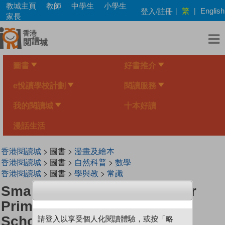
Skip
教城主頁
教師
中學生
小學生
繁
登入/註冊
|
|
English
to
家長
main
content
圖書
好書推介
e悅讀學校計劃
閱讀服務
我的閱讀城
十本好讀
漫話生活
香港閱讀城
> 圖書 >
漫畫及繪本
香港閱讀城
> 圖書 >
自然科普
>
數學
香港閱讀城
> 圖書 >
學與教
>
常識
Smart Mathematicians Upper
Primary-22 Students At The
School Of Ninjas
請登入以享受個人化閱讀體驗，或按「略