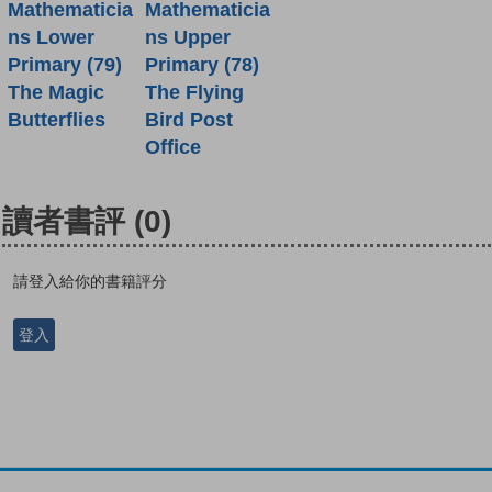
Mathematicia
Mathematicia
ns Lower
ns Upper
Primary (79)
Primary (78)
The Magic
The Flying
Butterflies
Bird Post
Office
讀者書評
(0)
請登入給你的書籍評分
登入