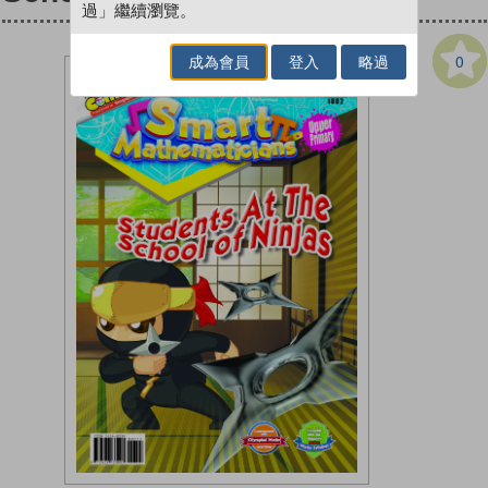
過」繼續瀏覽。
0
成為會員
登入
略過