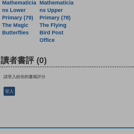
Mathematicia
Mathematicia
ns Lower
ns Upper
Primary (79)
Primary (78)
The Magic
The Flying
Butterflies
Bird Post
Office
讀者書評
(0)
請登入給你的書籍評分
登入