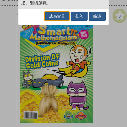
過」繼續瀏覽。
0
成為會員
登入
略過