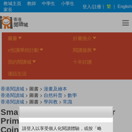
Skip
教城主頁
教師
中學生
小學生
繁
登入/註冊
|
|
English
to
家長
main
content
圖書
好書推介
e悅讀學校計劃
閱讀服務
我的閱讀城
十本好讀
漫話生活
香港閱讀城
> 圖書 >
漫畫及繪本
香港閱讀城
> 圖書 >
自然科普
>
數學
香港閱讀城
> 圖書 >
學與教
>
常識
Smart Mathematicians Upper
Primary-39 Division Of Gold
Coins
請登入以享受個人化閱讀體驗，或按「略