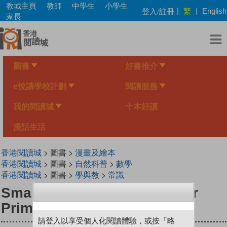
Skip
教城主頁
教師
中學生
小學生
繁
登入/註冊
|
|
English
to
家長
main
content
圖書
好書推介
e悅讀學校計劃
閱讀服務
我的閱讀城
十本好讀
漫話生活
香港閱讀城
> 圖書 >
漫畫及繪本
香港閱讀城
> 圖書 >
自然科普
>
數學
香港閱讀城
> 圖書 >
學與教
>
常識
Smart Mathematicians Upper
Primary-40 A Fruit Store
請登入以享受個人化閱讀體驗，或按「略