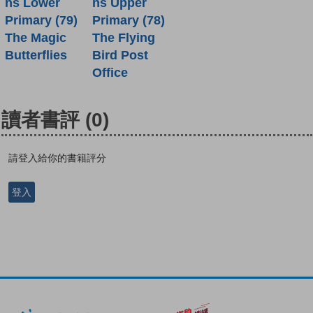
ns Lower
ns Upper
Primary (79)
Primary (78)
The Magic
The Flying
Butterflies
Bird Post
Office
讀者書評
(0)
請登入給你的書籍評分
登入