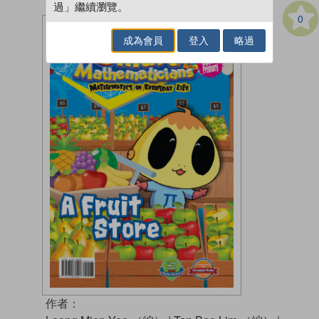
過」繼續瀏覽。
0
成為會員
登入
略過
作者：