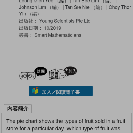
Leong Mien Yee （編）
|
Tan Bee Lim （編）
|
Johnson Lim （編）
|
Tan Sie Nie （編）
|
Choy Thor
Yin （編）
出版社：
Young Scientists Pte Ltd
出版日期：
10/2019
叢書：
Smart Mathematicians
試閲
加入閱讀紀錄
加入／閱讀電子書
內容簡介
The pie chart shows the types of fruit sold in a fruit
store for a particular day. Which type of fruit was