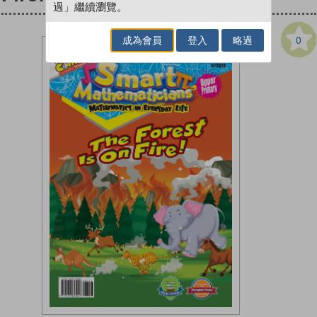
過」繼續瀏覽。
0
成為會員
登入
略過