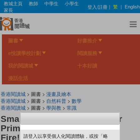
Skip
教城主頁
教師
中學生
小學生
繁
登入/註冊
|
|
English
to
家長
main
content
圖書
好書推介
e悅讀學校計劃
閱讀服務
我的閱讀城
十本好讀
漫話生活
香港閱讀城
> 圖書 >
漫畫及繪本
香港閱讀城
> 圖書 >
自然科普
>
數學
香港閱讀城
> 圖書 >
學與教
>
常識
Smart Mathematicians Upper
Primary-46 The Forest Is On
Fire!
請登入以享受個人化閱讀體驗，或按「略