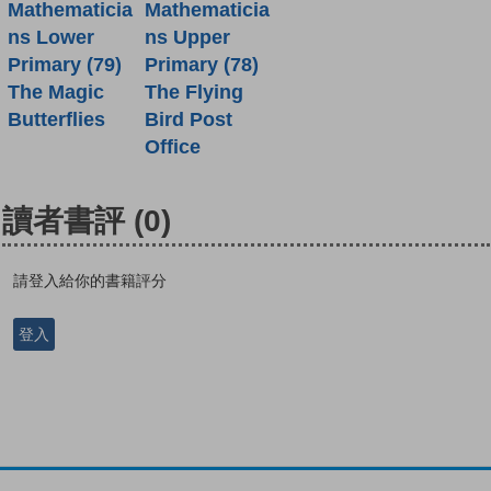
Mathematicia
Mathematicia
ns Lower
ns Upper
Primary (79)
Primary (78)
The Magic
The Flying
Butterflies
Bird Post
Office
讀者書評
(0)
請登入給你的書籍評分
登入