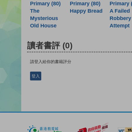
Primary (80)
Primary (80)
Primary 
Happy Bread
The
A Failed
Mysterious
Robbery
Old House
Attempt
讀者書評
(0)
請登入給你的書籍評分
登入