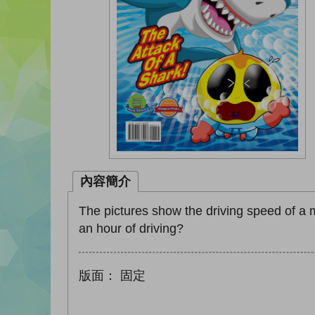
內容簡介
The pictures show the driving speed of a m
an hour of driving?
版面：
固定