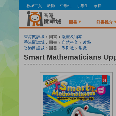
Skip
教城主頁
教師
中學生
小學生
家長
to
main
content
圖書
好書推介
香港閱讀城
> 圖書 >
漫畫及繪本
香港閱讀城
> 圖書 >
自然科普
>
數學
香港閱讀城
> 圖書 >
學與教
>
常識
Smart Mathematicians Upp