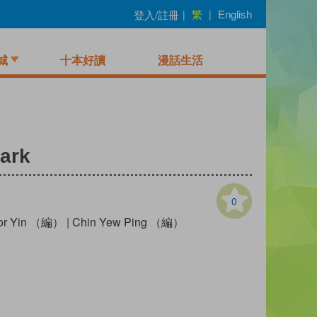
繁
登入/註冊
|
|
English
城
十本好讀
漫話生活
ark
0
or Yin （編）
|
Chin Yew Ping （編）