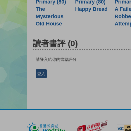
Primary (80)
Primary (80)
Primar
Happy Bread
The
A Fail
Mysterious
Robbe
Old House
Attem
讀者書評
(0)
請登入給你的書籍評分
登入