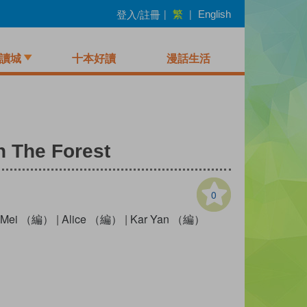
繁
登入/註冊
|
|
English
讀城
十本好讀
漫話生活
n The Forest
0
n Mei （編）
|
Alice （編）
|
Kar Yan （編）