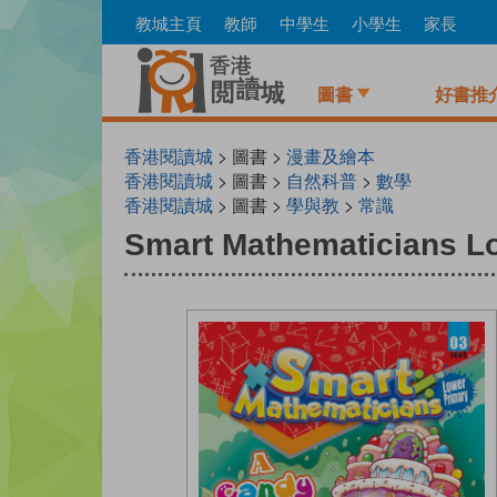
Skip
教城主頁
教師
中學生
小學生
家長
to
main
content
圖書
好書推
香港閱讀城
> 圖書 >
漫畫及繪本
香港閱讀城
> 圖書 >
自然科普
>
數學
香港閱讀城
> 圖書 >
學與教
>
常識
Smart Mathematicians Lo