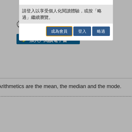
請登入以享受個人化閱讀體驗，或按「略
試閲
加入閱讀紀錄
過」繼續瀏覽。
成為會員
登入
略過
加入／閱讀電子書
rithmetics are the mean, the median and the mode.