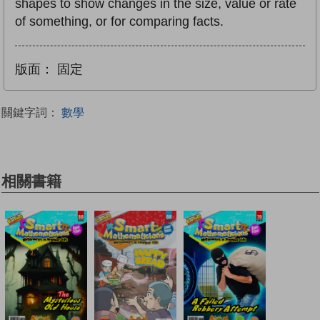
shapes to show changes in the size, value or rate
of something, or for comparing facts.
版面：
固定
關鍵字詞：
數學
相關書籍