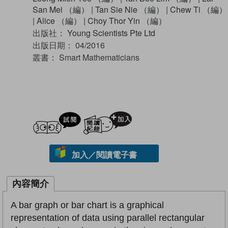
San Mei （編）
|
Tan Sie Nie （編）
|
Chew Ti （編）
|
Alice （編）
|
Choy Thor Yin （編）
出版社：
Young Scientists Pte Ltd
出版日期：
04/2016
叢書：
Smart Mathematicians
試閲
加入閱讀紀錄
加入／閱讀電子書
內容簡介
A bar graph or bar chart is a graphical
representation of data using parallel rectangular