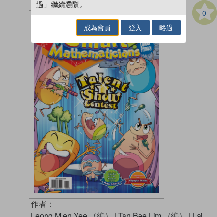
過」繼續瀏覽。
0
成為會員
登入
略過
作者：
Leong Mien Yee （編）
|
Tan Bee Lim （編）
|
Lai