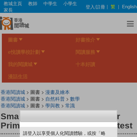
Skip
教城主頁
教師
中學生
小學生
繁
登入/註冊
|
|
English
to
家長
main
content
圖書
好書推介
e悅讀學校計劃
閱讀服務
我的閱讀城
十本好讀
漫話生活
香港閱讀城
> 圖書 >
漫畫及繪本
香港閱讀城
> 圖書 >
自然科普
>
數學
香港閱讀城
> 圖書 >
學與教
>
常識
Smart Mathematicians Lower
Primary-04 Talent Show Contest
請登入以享受個人化閱讀體驗，或按「略