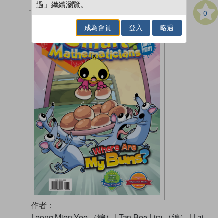
過」繼續瀏覽。
0
成為會員
登入
略過
作者：
Leong Mien Yee （編）
|
Tan Bee Lim （編）
|
Lai