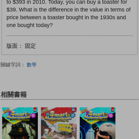
to $393 in 2010. Today, you can buy a toaster for
$39. What is the difference in the value in terms of
price between a toaster bought in the 1930s and
one bought today?
版面：
固定
關鍵字詞：
數學
相關書籍