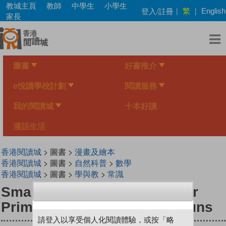
Skip
教城主頁
教師
中學生
小學生
繁
登入/註冊
|
|
English
to
家長
main
content
圖書
好書推介
e悅讀學校計劃
閱讀服務
我的閱讀城
十本好讀
漫話生活
香港閱讀城
> 圖書 >
漫畫及繪本
香港閱讀城
> 圖書 >
自然科普
>
數學
香港閱讀城
> 圖書 >
學與教
>
常識
Smart Mathematicians Lower
Primary-05 Where Are My Buns
請登入以享受個人化閱讀體驗，或按「略