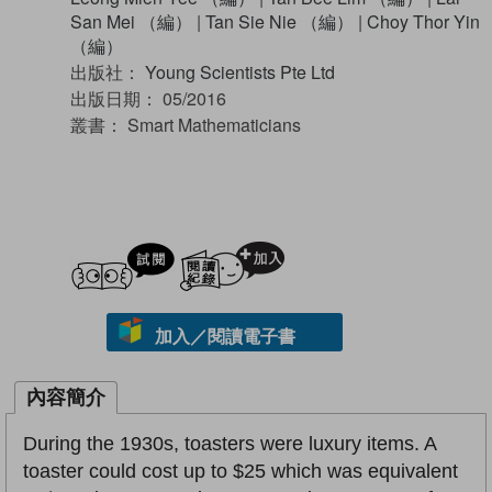
San Mei （編）
|
Tan Sie Nie （編）
|
Choy Thor Yin
（編）
出版社：
Young Scientists Pte Ltd
出版日期：
05/2016
叢書：
Smart Mathematicians
試閲
加入閱讀紀錄
加入／閱讀電子書
內容簡介
During the 1930s, toasters were luxury items. A
toaster could cost up to $25 which was equivalent