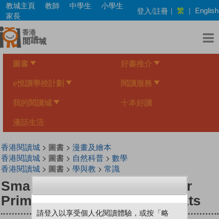
Skip
教城主頁
教師
中學生
小學生
繁
登入/註冊
|
|
English
to
家長
main
content
圖書
好書推介
e悅讀學校計劃
閱讀服務
我的閱讀城
十本好讀
漫話生活
香港閱讀城
> 圖書 >
漫畫及繪本
香港閱讀城
> 圖書 >
自然科普
>
數學
香港閱讀城
> 圖書 >
學與教
>
常識
Smart Mathematicians Lower
Primary-07 Little Vampire Bats
請登入以享受個人化閱讀體驗，或按「略