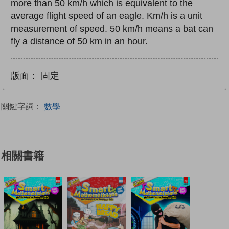
more than 50 km/h which is equivalent to the
average flight speed of an eagle. Km/h is a unit
measurement of speed. 50 km/h means a bat can
fly a distance of 50 km in an hour.
版面：
固定
關鍵字詞：
數學
相關書籍