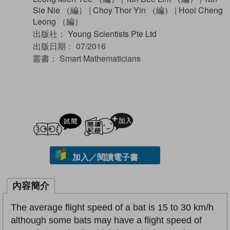
Sie Nie （編）
|
Choy Thor Yin （編）
|
Hooi Cheng
Leong （編）
出版社：
Young Scientists Pte Ltd
出版日期：
07/2016
叢書：
Smart Mathematicians
試閲
加入閱讀紀錄
加入／閱讀電子書
內容簡介
The average flight speed of a bat is 15 to 30 km/h
although some bats may have a flight speed of