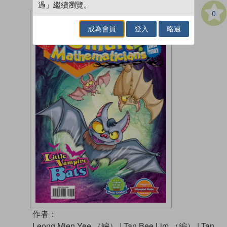
過」繼續瀏覽。
0
成為會員
登入
略過
作者：
Leong Mien Yee （編）
|
Tan Bee Lim （編）
|
Tan