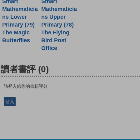
Smart
Smart
Mathematicia
Mathematicia
ns Lower
ns Upper
Primary (79)
Primary (78)
The Magic
The Flying
Butterflies
Bird Post
Office
讀者書評
(0)
請登入給你的書籍評分
登入