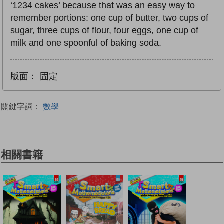
‘1234 cakes’ because that was an easy way to
remember portions: one cup of butter, two cups of
sugar, three cups of flour, four eggs, one cup of
milk and one spoonful of baking soda.
版面：
固定
關鍵字詞：
數學
相關書籍