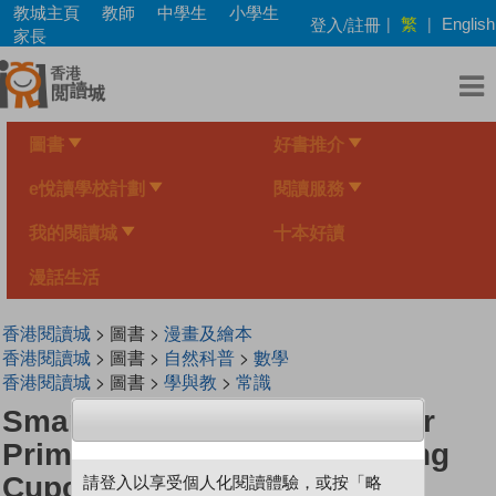
Skip
教城主頁
教師
中學生
小學生
繁
登入/註冊
|
|
English
to
家長
main
content
圖書
好書推介
e悅讀學校計劃
閱讀服務
我的閱讀城
十本好讀
漫話生活
香港閱讀城
> 圖書 >
漫畫及繪本
香港閱讀城
> 圖書 >
自然科普
>
數學
香港閱讀城
> 圖書 >
學與教
>
常識
Smart Mathematicians Lower
Primary-12 Baking And Eating
Cupcakes
請登入以享受個人化閱讀體驗，或按「略