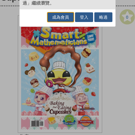
過」繼續瀏覽。
0
成為會員
登入
略過