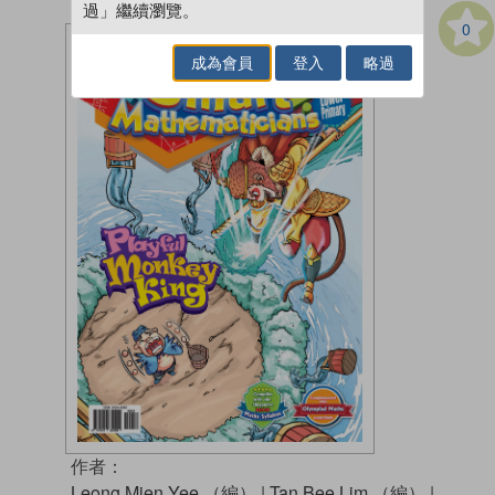
過」繼續瀏覽。
0
成為會員
登入
略過
作者：
Leong Mien Yee （編）
|
Tan Bee Lim （編）
|