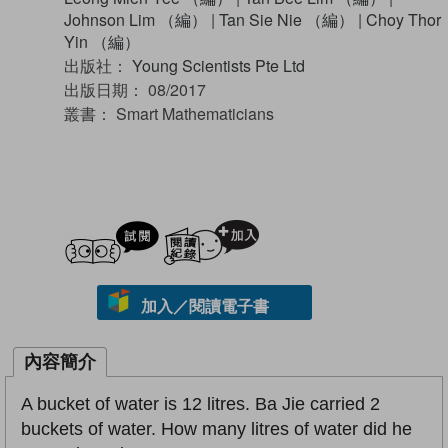
Johnson Lim （編）
|
Tan Sie Nie （編）
|
Choy Thor
Yin （編）
出版社：
Young Scientists Pte Ltd
出版日期：
08/2017
叢書：
Smart Mathematicians
試閲
加入閱讀紀錄
加入／閱讀電子書
內容簡介
A bucket of water is 12 litres. Ba Jie carried 2
buckets of water. How many litres of water did he