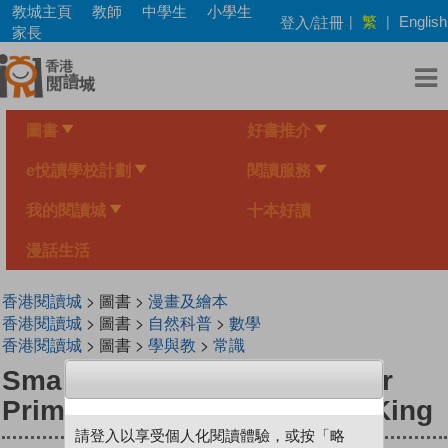
Skip
教城主頁
教師
中學生
小學生
繁
登入/註冊
|
|
English
to
家長
main
content
圖書
好書推介
e悅讀學校計劃
閱讀服務
我的閱讀城
十本好讀
漫話生活
香港閱讀城
> 圖書 >
漫畫及繪本
香港閱讀城
> 圖書 >
自然科普
>
數學
香港閱讀城
> 圖書 >
學與教
>
常識
Smart Mathematicians Lower
Primary-18 Playful Monkey King
請登入以享受個人化閱讀體驗，或按「略