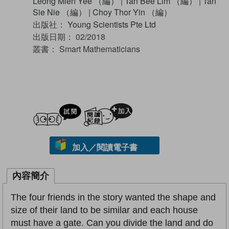
Leong Mien Yee （編）
|
Tan Bee Lim （編）
|
Tan
Sie Nie （編）
|
Choy Thor Yin （編）
出版社：
Young Scientists Pte Ltd
出版日期：
02/2018
叢書：
Smart Mathematicians
試閲
加入閱讀紀錄
加入／閱讀電子書
內容簡介
The four friends in the story wanted the shape and
size of their land to be similar and each house
must have a gate. Can you divide the land and do