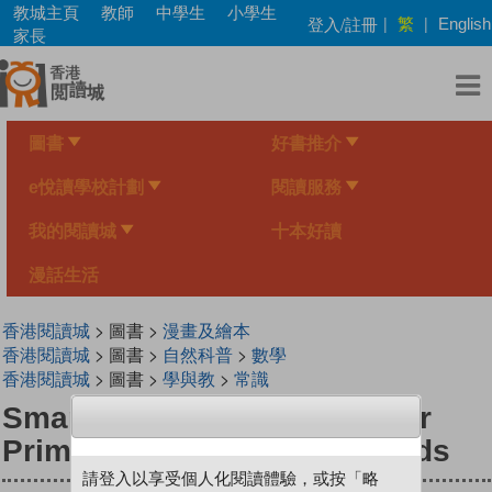
Skip
教城主頁
教師
中學生
小學生
繁
登入/註冊
|
|
English
to
家長
main
content
圖書
好書推介
e悅讀學校計劃
閱讀服務
我的閱讀城
十本好讀
漫話生活
香港閱讀城
> 圖書 >
漫畫及繪本
香港閱讀城
> 圖書 >
自然科普
>
數學
香港閱讀城
> 圖書 >
學與教
>
常識
Smart Mathematicians Lower
Primary-22 Four Good Friends
請登入以享受個人化閱讀體驗，或按「略