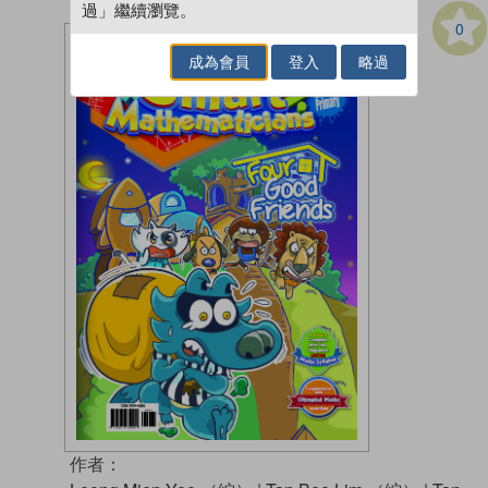
過」繼續瀏覽。
0
成為會員
登入
略過
作者：