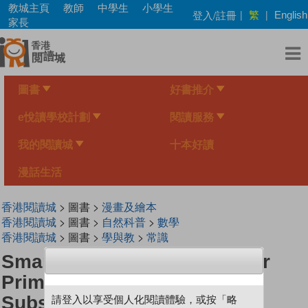
Skip
教城主頁
教師
中學生
小學生
繁
登入/註冊
|
|
English
to
家長
main
content
圖書
好書推介
e悅讀學校計劃
閱讀服務
我的閱讀城
十本好讀
漫話生活
香港閱讀城
> 圖書 >
漫畫及繪本
香港閱讀城
> 圖書 >
自然科普
>
數學
香港閱讀城
> 圖書 >
學與教
>
常識
Smart Mathematicians Lower
Primary-26 Superman’s
Substitute Assistant
請登入以享受個人化閱讀體驗，或按「略