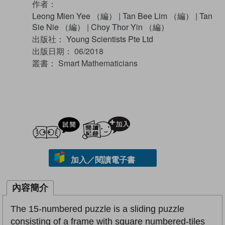
作者：
Leong Mien Yee （編）
|
Tan Bee Lim （編）
|
Tan
Sie Nie （編）
|
Choy Thor Yin （編）
出版社：
Young Scientists Pte Ltd
出版日期：
06/2018
叢書：
Smart Mathematicians
試閲
加入閱讀紀錄
加入／閱讀電子書
內容簡介
The 15-numbered puzzle is a sliding puzzle
consisting of a frame with square numbered-tiles