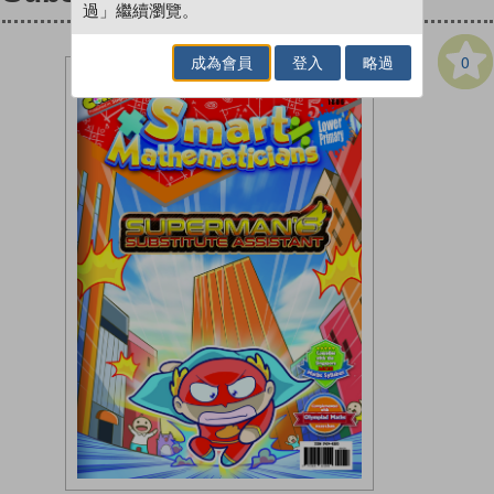
過」繼續瀏覽。
0
成為會員
登入
略過