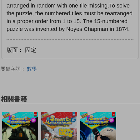
arranged in random with one tile missing.To solve
the puzzle, the numbered-tiles must be rearranged
in a proper order from 1 to 15. The 15-numbered
puzzle was invented by Noyes Chapman in 1874.
版面：
固定
關鍵字詞：
數學
相關書籍