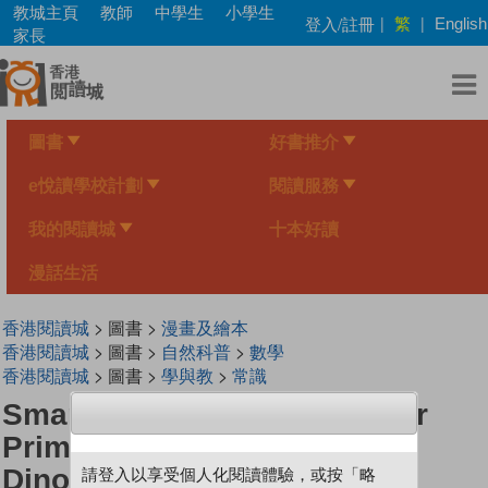
Skip
教城主頁
教師
中學生
小學生
繁
登入/註冊
|
|
English
to
家長
main
content
圖書
好書推介
e悅讀學校計劃
閱讀服務
我的閱讀城
十本好讀
漫話生活
香港閱讀城
> 圖書 >
漫畫及繪本
香港閱讀城
> 圖書 >
自然科普
>
數學
香港閱讀城
> 圖書 >
學與教
>
常識
Smart Mathematicians Lower
Primary-34 Long And Short
Dinosaurs
請登入以享受個人化閱讀體驗，或按「略