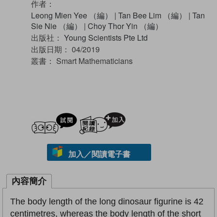
作者：
Leong Mien Yee （編）
|
Tan Bee Lim （編）
|
Tan
Sie Nie （編）
|
Choy Thor Yin （編）
出版社：
Young Scientists Pte Ltd
出版日期：
04/2019
叢書：
Smart Mathematicians
試閲
加入閱讀紀錄
加入／閱讀電子書
內容簡介
The body length of the long dinosaur figurine is 42
centimetres, whereas the body length of the short