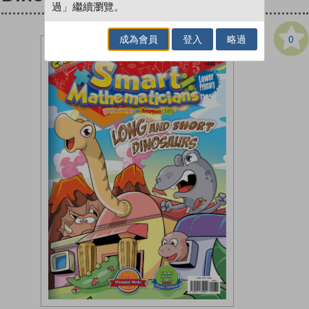
過」繼續瀏覽。
0
成為會員
登入
略過