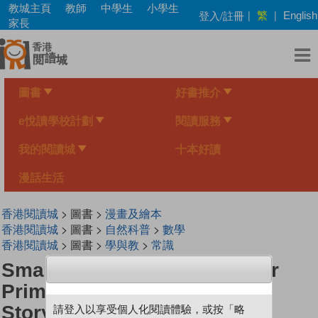
Skip
教城主頁
教師
中學生
小學生
繁
登入/註冊
|
|
English
to
家長
main
content
圖書
好書推介
e悅讀學校計劃
閱讀服務
我的閱讀城
十本好讀
漫話生活
香港閱讀城
> 圖書 >
漫畫及繪本
香港閱讀城
> 圖書 >
自然科普
>
數學
香港閱讀城
> 圖書 >
學與教
>
常識
Smart Mathematicians Lower
Primary-37 A Picture Book
Storytelling Event
請登入以享受個人化閱讀體驗，或按「略