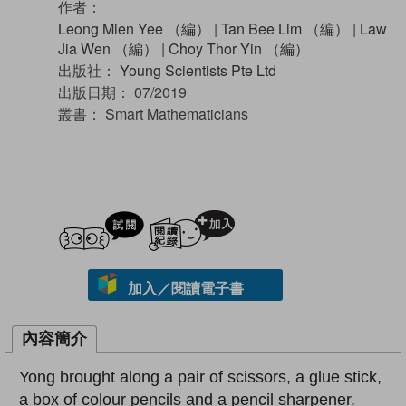
作者：
Leong Mien Yee （編）
|
Tan Bee Lim （編）
|
Law
Jia Wen （編）
|
Choy Thor Yin （編）
出版社：
Young Scientists Pte Ltd
出版日期：
07/2019
叢書：
Smart Mathematicians
試閲
加入閱讀紀錄
加入／閱讀電子書
內容簡介
Yong brought along a pair of scissors, a glue stick,
a box of colour pencils and a pencil sharpener.