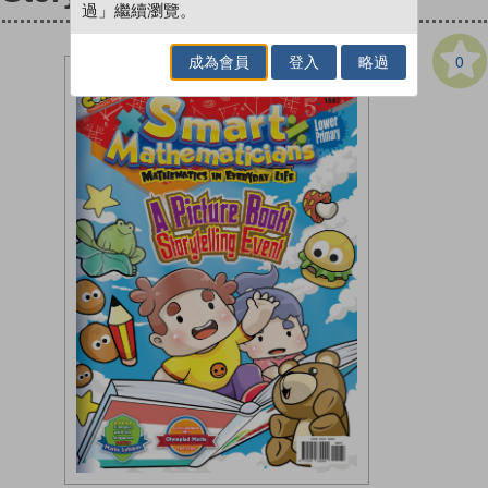
過」繼續瀏覽。
0
成為會員
登入
略過