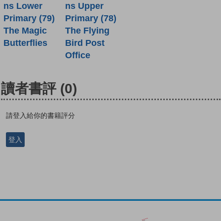
ns Lower
ns Upper
Primary (79)
Primary (78)
The Magic
The Flying
Butterflies
Bird Post
Office
讀者書評
(0)
請登入給你的書籍評分
登入