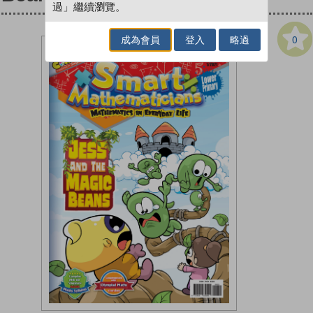
過」繼續瀏覽。
0
成為會員
登入
略過