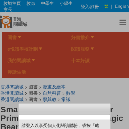
Skip
教城主頁
教師
中學生
小學生
繁
登入/註冊
|
|
English
to
家長
main
content
圖書
好書推介
e悅讀學校計劃
閱讀服務
我的閱讀城
十本好讀
漫話生活
香港閱讀城
> 圖書 >
漫畫及繪本
香港閱讀城
> 圖書 >
自然科普
>
數學
香港閱讀城
> 圖書 >
學與教
>
常識
Smart Mathematicians Lower
Primary-51 Jess And The Magic
Beans
請登入以享受個人化閱讀體驗，或按「略