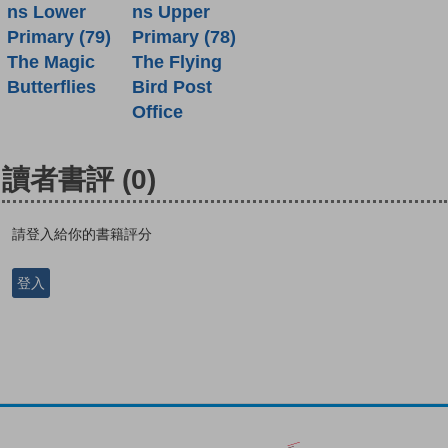
ns Lower
ns Upper
Primary (79)
Primary (78)
The Magic
The Flying
Butterflies
Bird Post
Office
讀者書評
(0)
請登入給你的書籍評分
登入