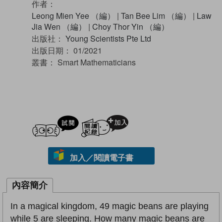
作者：
Leong Mien Yee （編）
|
Tan Bee Lim （編）
|
Law
Jia Wen （編）
|
Choy Thor Yin （編）
出版社：
Young Scientists Pte Ltd
出版日期：
01/2021
叢書：
Smart Mathematicians
試閲
加入閱讀紀錄
加入／閱讀電子書
內容簡介
In a magical kingdom, 49 magic beans are playing
while 5 are sleeping. How many magic beans are