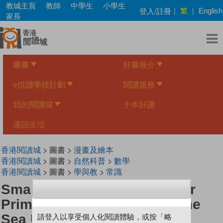
Skip
教城主頁
教師
中學生
小學生
繁
登入/註冊
|
|
English
to
家長
main
content
圖書
好書推介
e悅讀學校計劃
閱讀服務
我的閱讀城
十本好讀
漫話生活
香港閱讀城
> 圖書 >
漫畫及繪本
香港閱讀城
> 圖書 >
自然科普
>
數學
香港閱讀城
> 圖書 >
學與教
>
常識
Smart Mathematicians Lower
Primary-58 Battle Against The
Sea Urchin Monster
請登入以享受個人化閱讀體驗，或按「略