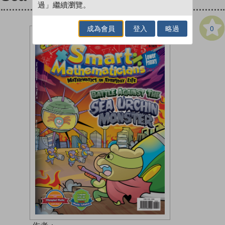
過」繼續瀏覽。
0
成為會員
登入
略過