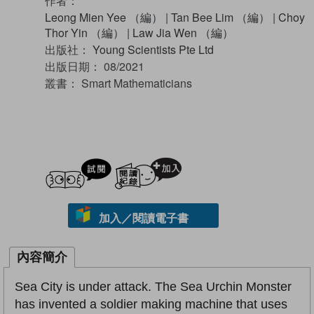
作者：
Leong Mien Yee （編）
|
Tan Bee Lim （編）
|
Choy
Thor Yin （編）
|
Law Jia Wen （編）
出版社：
Young Scientists Pte Ltd
出版日期：
08/2021
叢書：
Smart Mathematicians
試閲
加入閱讀紀錄
加入／閱讀電子書
內容簡介
Sea City is under attack. The Sea Urchin Monster
has invented a soldier making machine that uses