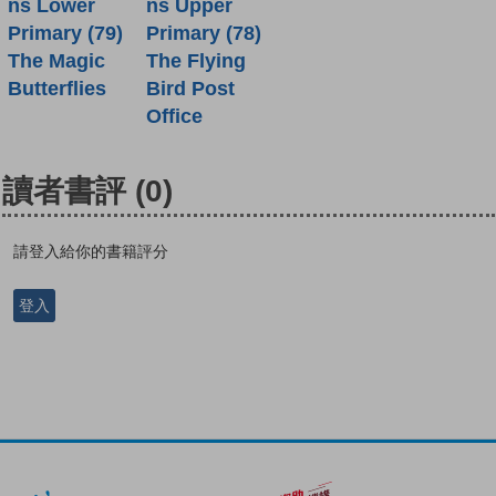
ns Lower
ns Upper
Primary (79)
Primary (78)
The Magic
The Flying
Butterflies
Bird Post
Office
讀者書評
(0)
請登入給你的書籍評分
登入