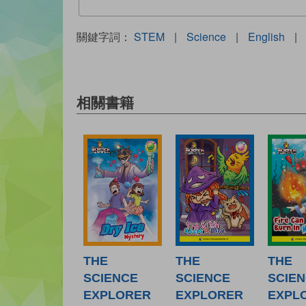
關鍵字詞：
STEM
|
Science
|
English
|
相關書籍
THE
THE
THE
SCIENCE
SCIENCE
SCIE
EXPLORER
EXPLORER
EXPL