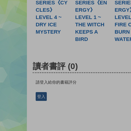
SERIES《CY
SERIES《EN
SERI
CLES》
ERGY》
ERGY
LEVEL 4 ~
LEVEL 1 ~
LEVEL
DRY ICE
THE WITCH
FIRE 
MYSTERY
KEEPS A
BURN 
BIRD
WATE
讀者書評
(0)
請登入給你的書籍評分
登入