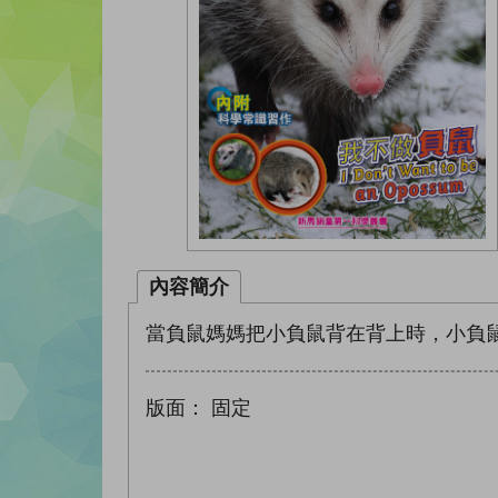
內容簡介
當負鼠媽媽把小負鼠背在背上時，小負
版面：
固定