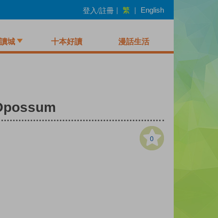
繁
登入/註冊
|
|
English
讀城
十本好讀
漫話生活
Opossum
0