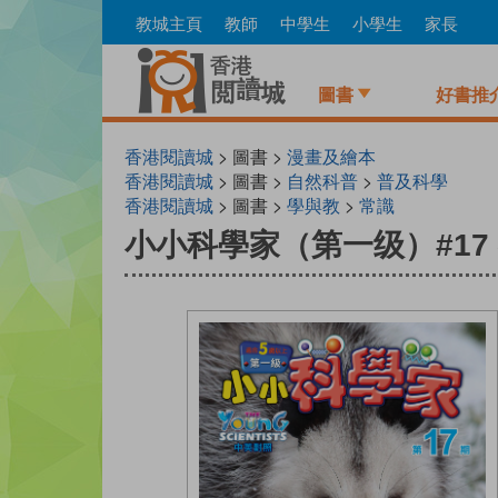
Skip
教城主頁
教師
中學生
小學生
家長
to
main
content
圖書
好書推
香港閱讀城
> 圖書 >
漫畫及繪本
香港閱讀城
> 圖書 >
自然科普
>
普及科學
香港閱讀城
> 圖書 >
學與教
>
常識
小小科學家（第一级）#17 我不做負