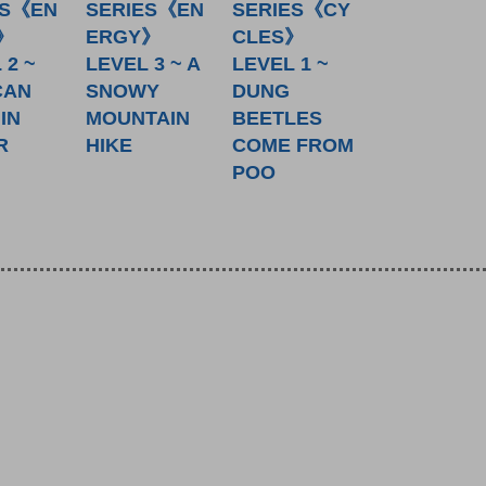
ES《EN
SERIES《EN
SERIES《CY
》
ERGY》
CLES》
 2 ~
LEVEL 3 ~ A
LEVEL 1 ~
CAN
SNOWY
DUNG
IN
MOUNTAIN
BEETLES
R
HIKE
COME FROM
POO