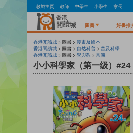
Skip
教城主頁
教師
中學生
小學生
家長
to
main
content
圖書
好書推
香港閱讀城
> 圖書 >
漫畫及繪本
香港閱讀城
> 圖書 >
自然科普
>
普及科學
香港閱讀城
> 圖書 >
學與教
>
常識
小小科學家（第一级）#24 農民的好幫