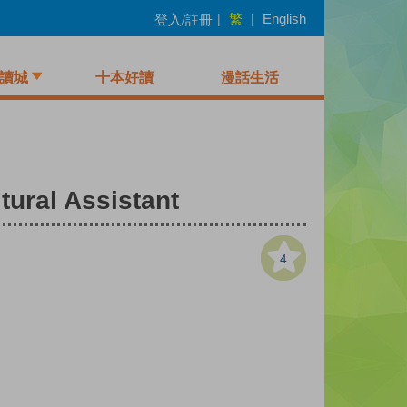
繁
登入/註冊
|
|
English
讀城
十本好讀
漫話生活
al Assistant
4