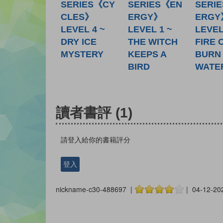
SERIES《CY
SERIES《EN
SERI
CLES》
ERGY》
ERGY
LEVEL 4 ~
LEVEL 1 ~
LEVEL
DRY ICE
THE WITCH
FIRE 
MYSTERY
KEEPS A
BURN 
BIRD
WATE
讀者書評
(1)
請登入給你的書籍評分
登入
nickname-c30-488697 |
| 04-12-20