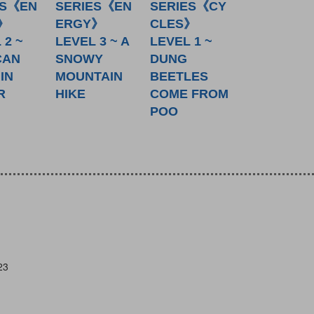
ES《EN
SERIES《EN
SERIES《CY
》
ERGY》
CLES》
 2 ~
LEVEL 3 ~ A
LEVEL 1 ~
CAN
SNOWY
DUNG
IN
MOUNTAIN
BEETLES
R
HIKE
COME FROM
POO
23