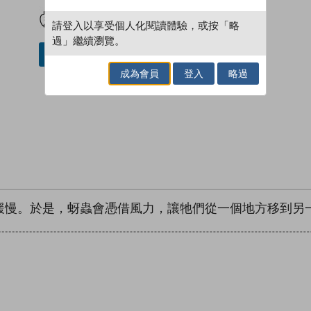
試閲
加入閱讀紀錄
請登入以享受個人化閱讀體驗，或按「略
過」繼續瀏覽。
加入／閱讀電子書
成為會員
登入
略過
緩慢。於是，蚜蟲會憑借風力，讓牠們從一個地方移到另