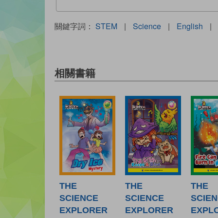
關鍵字詞：
STEM
|
Science
|
English
|
相關書籍
THE
THE
THE
SCIENCE
SCIENCE
SCIE
EXPLORER
EXPLORER
EXPL