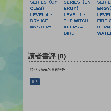
SERIES《CY
SERIES《EN
SERI
CLES》
ERGY》
ERGY
LEVEL 4 ~
LEVEL 1 ~
LEVEL
DRY ICE
THE WITCH
FIRE 
MYSTERY
KEEPS A
BURN 
BIRD
WATE
讀者書評
(0)
請登入給你的書籍評分
登入