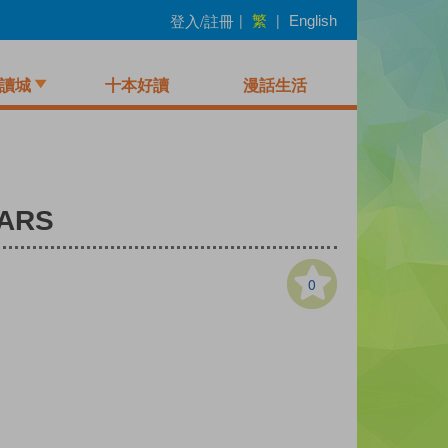
繁
登入/註冊
|
|
English
讀城
十本好讀
漫話生活
ARS
0