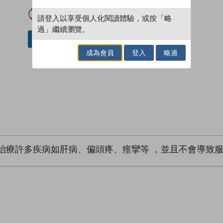
試閲
加入閱讀紀錄
請登入以享受個人化閱讀體驗，或按「略
過」繼續瀏覽。
加入／閱讀電子書
成為會員
登入
略過
治療許多疾病如肝病、偏頭疼、痙攣等 ，並且不會導致