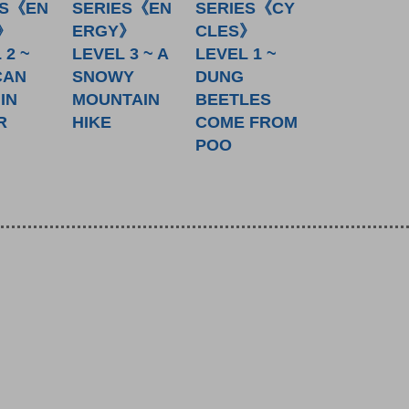
ES《EN
SERIES《EN
SERIES《CY
》
ERGY》
CLES》
 2 ~
LEVEL 3 ~ A
LEVEL 1 ~
CAN
SNOWY
DUNG
IN
MOUNTAIN
BEETLES
R
HIKE
COME FROM
POO