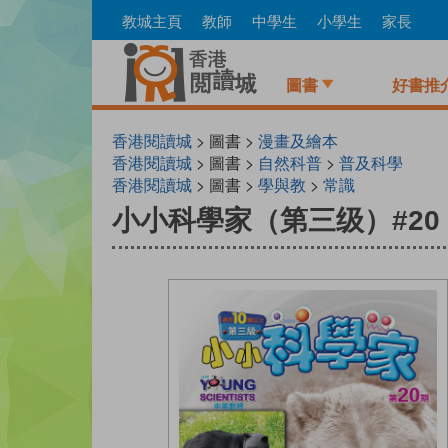
Skip
教城主頁
教師
中學生
小學生
家長
to
main
content
圖書
好書推
香港閱讀城
> 圖書 >
漫畫及繪本
香港閱讀城
> 圖書 >
自然科普
>
普及科學
香港閱讀城
> 圖書 >
學與教
>
常識
小小科學家（第三级）#20 活熊取膽