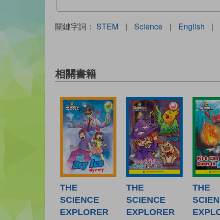
關鍵字詞：
STEM
|
Science
|
English
|
相關書籍
THE
THE
THE
SCIENCE
SCIENCE
SCIE
EXPLORER
EXPLORER
EXPL