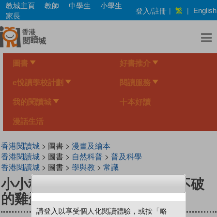
Skip
教城主頁
教師
中學生
小學生
繁
登入/註冊
|
|
English
to
家長
main
content
圖書
好書推介
e悅讀學校計劃
閱讀服務
我的閱讀城
十本好讀
漫話生活
香港閱讀城
> 圖書 >
漫畫及繪本
香港閱讀城
> 圖書 >
自然科普
>
普及科學
香港閱讀城
> 圖書 >
學與教
>
常識
小小科學家（第三级）#23 壓不破
的雞蛋 An Unbreakable Egg
請登入以享受個人化閱讀體驗，或按「略