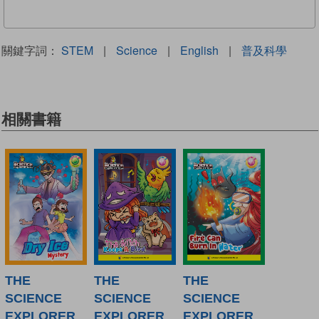
關鍵字詞：
STEM
|
Science
|
English
|
普及科學
相關書籍
THE
THE
THE
SCIENCE
SCIENCE
SCIENCE
EXPLORER
EXPLORER
EXPLORER