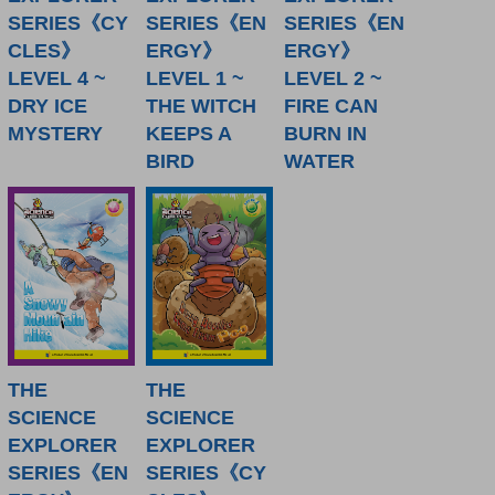
SERIES《CY
SERIES《EN
SERIES《EN
CLES》
ERGY》
ERGY》
LEVEL 4 ~
LEVEL 1 ~
LEVEL 2 ~
DRY ICE
THE WITCH
FIRE CAN
MYSTERY
KEEPS A
BURN IN
BIRD
WATER
THE
THE
SCIENCE
SCIENCE
EXPLORER
EXPLORER
SERIES《EN
SERIES《CY