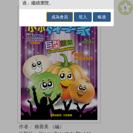
過」繼續瀏覽。
5
成為會員
登入
略過
作者：
賴善美 （編）