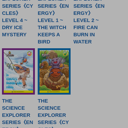
SERIES《CY
SERIES《EN
SERIES《EN
CLES》
ERGY》
ERGY》
LEVEL 4 ~
LEVEL 1 ~
LEVEL 2 ~
DRY ICE
THE WITCH
FIRE CAN
MYSTERY
KEEPS A
BURN IN
BIRD
WATER
THE
THE
SCIENCE
SCIENCE
EXPLORER
EXPLORER
SERIES《EN
SERIES《CY