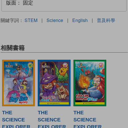
版面：
固定
關鍵字詞：
STEM
|
Science
|
English
|
普及科學
相關書籍
THE
THE
THE
SCIENCE
SCIENCE
SCIENCE
EXPLORER
EXPLORER
EXPLORER