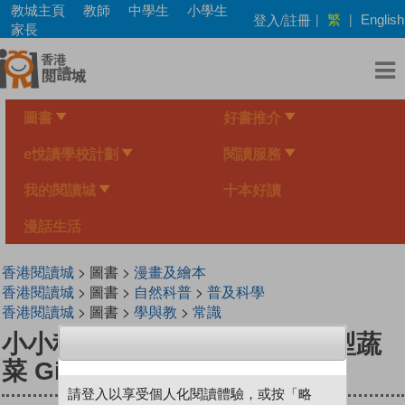
Skip
教城主頁
教師
中學生
小學生
繁
登入/註冊
|
|
English
to
家長
main
content
圖書
好書推介
e悅讀學校計劃
閱讀服務
我的閱讀城
十本好讀
漫話生活
香港閱讀城
> 圖書 >
漫畫及繪本
香港閱讀城
> 圖書 >
自然科普
>
普及科學
香港閱讀城
> 圖書 >
學與教
>
常識
小小科學家（第三级）#24 巨型蔬
菜 Giant Vegetables
請登入以享受個人化閱讀體驗，或按「略