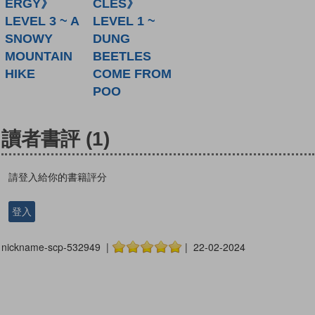
ERGY》
CLES》
LEVEL 3 ~ A
LEVEL 1 ~
SNOWY
DUNG
MOUNTAIN
BEETLES
HIKE
COME FROM
POO
讀者書評
(1)
請登入給你的書籍評分
登入
nickname-scp-532949 |
| 22-02-2024