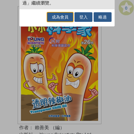
過」繼續瀏覽。
0
成為會員
登入
略過
作者：
賴善美 （編）