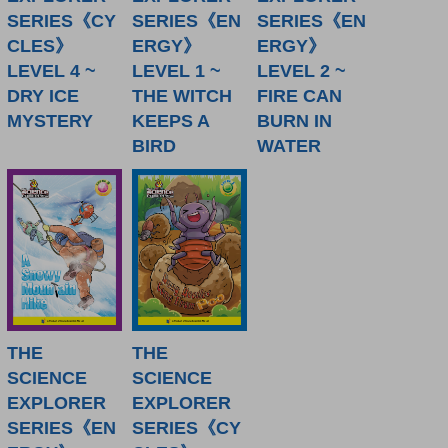
SERIES《CY
SERIES《EN
SERIES《EN
CLES》
ERGY》
ERGY》
LEVEL 4 ~
LEVEL 1 ~
LEVEL 2 ~
DRY ICE
THE WITCH
FIRE CAN
MYSTERY
KEEPS A
BURN IN
BIRD
WATER
THE
THE
SCIENCE
SCIENCE
EXPLORER
EXPLORER
SERIES《EN
SERIES《CY