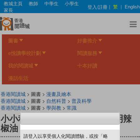
Skip
教城主頁
教師
中學生
小學生
繁
登入/註冊
|
|
English
to
家長
main
content
圖書
好書推介
e悅讀學校計劃
閱讀服務
我的閱讀城
十本好讀
漫話生活
香港閱讀城
> 圖書 >
漫畫及繪本
香港閱讀城
> 圖書 >
自然科普
>
普及科學
香港閱讀城
> 圖書 >
學與教
>
常識
小小科學家（第三级）#26 透明辣
椒油 Transparent Chilli Oil
請登入以享受個人化閱讀體驗，或按「略