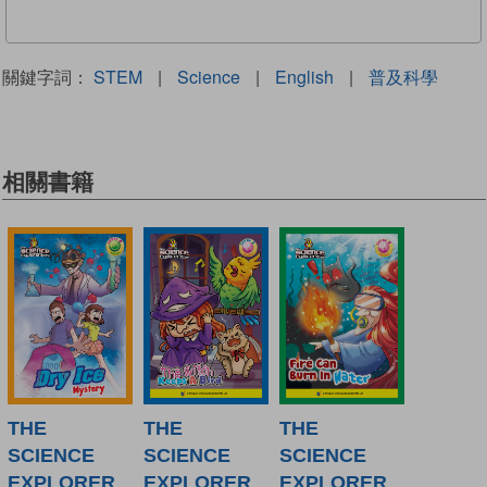
關鍵字詞：
STEM
|
Science
|
English
|
普及科學
相關書籍
THE
THE
THE
SCIENCE
SCIENCE
SCIENCE
EXPLORER
EXPLORER
EXPLORER