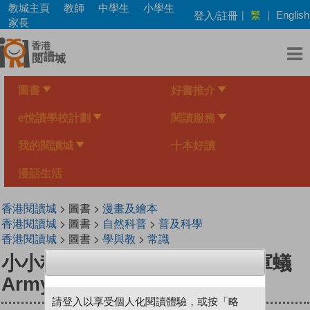
Skip
教城主頁
教師
中學生
小學生
繁
登入/註冊
|
|
English
to
家長
main
content
圖書
好書推介
e悅讀學校計劃
閱讀服務
我的閱讀城
十本好讀
漫話生活
香港閱讀城
> 圖書 >
漫畫及繪本
香港閱讀城
> 圖書 >
自然科普
>
普及科學
香港閱讀城
> 圖書 >
學與教
>
常識
小小科學家（第三级）#28 行軍蟻
Army Ant
請登入以享受個人化閱讀體驗，或按「略