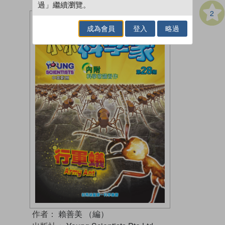
過」繼續瀏覽。
2
成為會員
登入
略過
作者：
賴善美 （編）