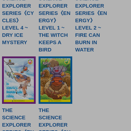
EXPLORER
EXPLORER
EXPLORER
SERIES《CY
SERIES《EN
SERIES《EN
CLES》
ERGY》
ERGY》
LEVEL 4 ~
LEVEL 1 ~
LEVEL 2 ~
DRY ICE
THE WITCH
FIRE CAN
MYSTERY
KEEPS A
BURN IN
BIRD
WATER
THE
THE
SCIENCE
SCIENCE
EXPLORER
EXPLORER