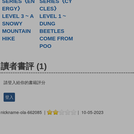
SERIES《EN
SERIES《CY
ERGY》
CLES》
LEVEL 3 ~ A
LEVEL 1 ~
SNOWY
DUNG
MOUNTAIN
BEETLES
HIKE
COME FROM
POO
讀者書評
(1)
請登入給你的書籍評分
登入
nickname-ola-662085 |
| 10-05-2023