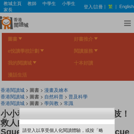
Skip
教城主頁
教師
中學生
小學生
繁
登入/註冊
|
|
English
to
家長
main
content
圖書
好書推介
e悅讀學校計劃
閱讀服務
我的閱讀城
十本好讀
漫話生活
香港閱讀城
> 圖書 >
漫畫及繪本
香港閱讀城
> 圖書 >
自然科普
>
普及科學
香港閱讀城
> 圖書 >
學與教
>
常識
小小科學家（第一级）#3 吱吱吱！
救人的海豚 Squeak! Squeak!
Squeak! Dolphins to the Rescue
請登入以享受個人化閱讀體驗，或按「略