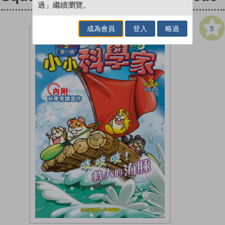
過」繼續瀏覽。
5
成為會員
登入
略過