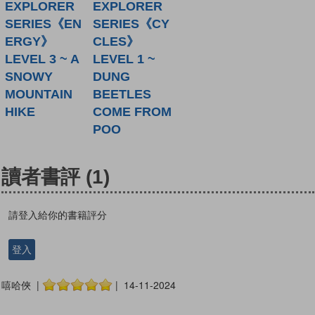
EXPLORER
EXPLORER
SERIES《EN
SERIES《CY
ERGY》
CLES》
LEVEL 3 ~ A
LEVEL 1 ~
SNOWY
DUNG
MOUNTAIN
BEETLES
HIKE
COME FROM
POO
讀者書評
(1)
請登入給你的書籍評分
登入
嘻哈俠 |
| 14-11-2024