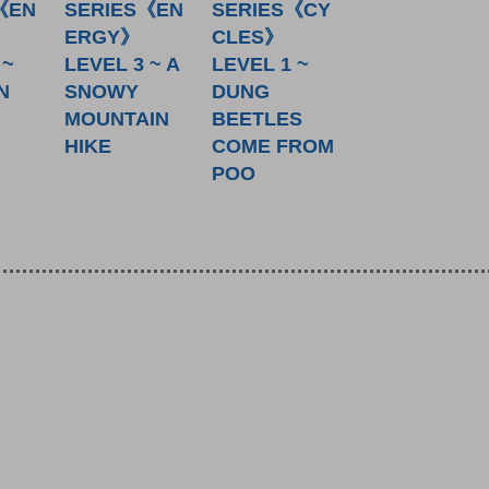
《EN
SERIES《EN
SERIES《CY
ERGY》
CLES》
 ~
LEVEL 3 ~ A
LEVEL 1 ~
N
SNOWY
DUNG
MOUNTAIN
BEETLES
HIKE
COME FROM
POO