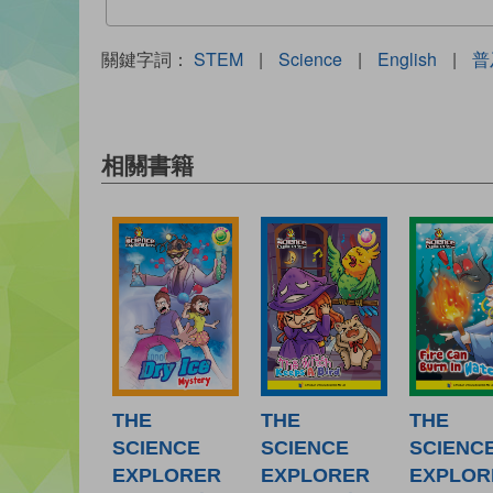
關鍵字詞：
STEM
|
Science
|
English
|
普
相關書籍
THE
THE
THE
SCIENCE
SCIENCE
SCIENC
EXPLORER
EXPLORER
EXPLOR