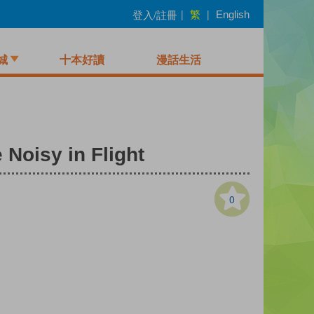
繁
登入/註冊
|
|
English
城
十本好讀
漫話生活
y in Flight
0