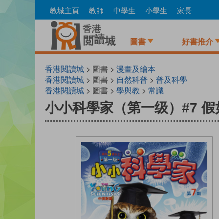
Skip
教城主頁
教師
中學生
小學生
家長
to
main
content
圖書
好書推介
香港閱讀城
> 圖書 >
漫畫及繪本
香港閱讀城
> 圖書 >
自然科普
>
普及科學
香港閱讀城
> 圖書 >
學與教
>
常識
小小科學家（第一级）#7 假如貓頭鷹