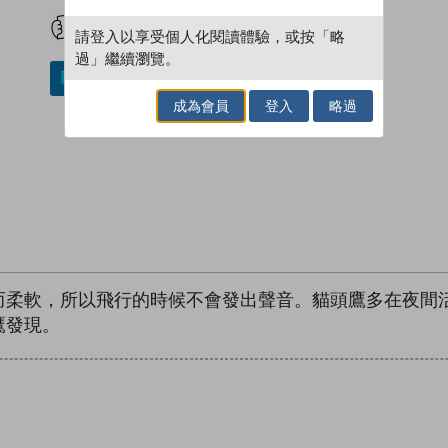
試閲
加入閱讀紀錄
請登入以享受個人化閱讀體驗，或按「略
過」繼續瀏覽。
加入／閱讀電子書
成為會員
登入
略過
而柔軟，所以飛行的時候不會發出聲音。貓頭鷹多在夜間
鷹發現。