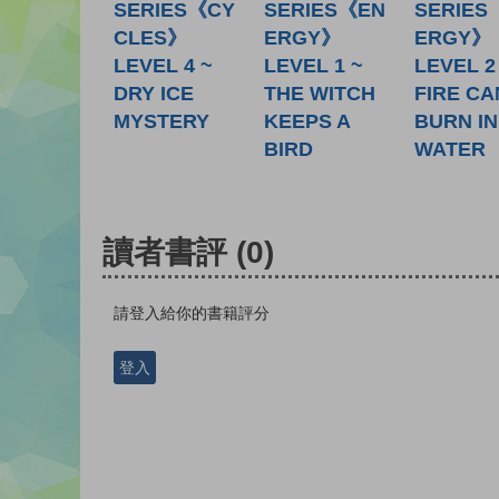
SERIES《CY
SERIES《EN
SERIES
CLES》
ERGY》
ERGY》
LEVEL 4 ~
LEVEL 1 ~
LEVEL 2
DRY ICE
THE WITCH
FIRE CA
MYSTERY
KEEPS A
BURN IN
BIRD
WATER
讀者書評
(0)
請登入給你的書籍評分
登入