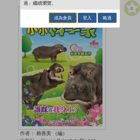
過」繼續瀏覽。
0
成為會員
登入
略過
作者：
賴善美 （編）