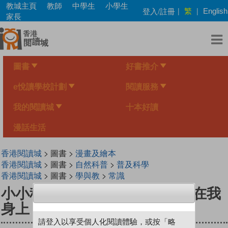
Skip
教城主頁
教師
中學生
小學生
繁
登入/註冊
|
|
English
to
家長
main
content
圖書
好書推介
e悅讀學校計劃
閱讀服務
我的閱讀城
十本好讀
漫話生活
香港閱讀城
> 圖書 >
漫畫及繪本
香港閱讀城
> 圖書 >
自然科普
>
普及科學
香港閱讀城
> 圖書 >
學與教
>
常識
小小科學家（第二级）#6 誰踩在我
身上？Who Stepped on Me?
請登入以享受個人化閱讀體驗，或按「略