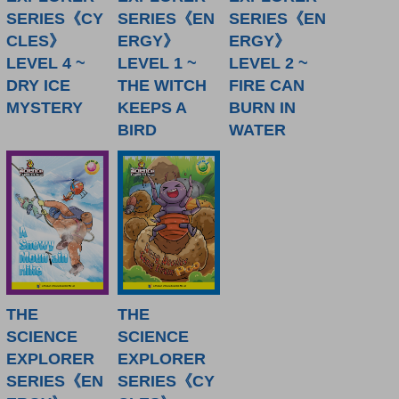
SERIES《CY
SERIES《EN
SERIES《EN
CLES》
ERGY》
ERGY》
LEVEL 4 ~
LEVEL 1 ~
LEVEL 2 ~
DRY ICE
THE WITCH
FIRE CAN
MYSTERY
KEEPS A
BURN IN
BIRD
WATER
THE
THE
SCIENCE
SCIENCE
EXPLORER
EXPLORER
SERIES《EN
SERIES《CY