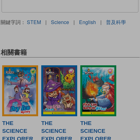
關鍵字詞：
STEM
|
Science
|
English
|
普及科學
相關書籍
THE
THE
THE
SCIENCE
SCIENCE
SCIENCE
EXPLORER
EXPLORER
EXPLORER